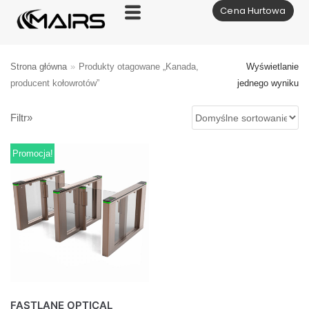
Cena Hurtowa
Skocz
do
treści
Strona główna
»
Produkty otagowane „Kanada,
Wyświetlanie
producent kołowrotów”
jednego wyniku
Filtr»
Promocja!
FASTLANE OPTICAL