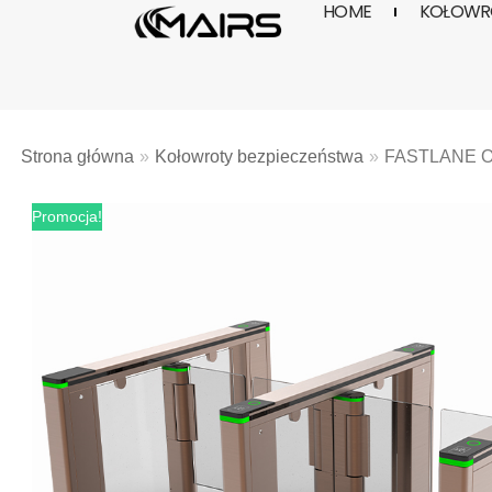
HOME
KOŁOWRO
Skocz
do
treści
Strona główna
»
Kołowroty bezpieczeństwa
»
FASTLANE O
Promocja!