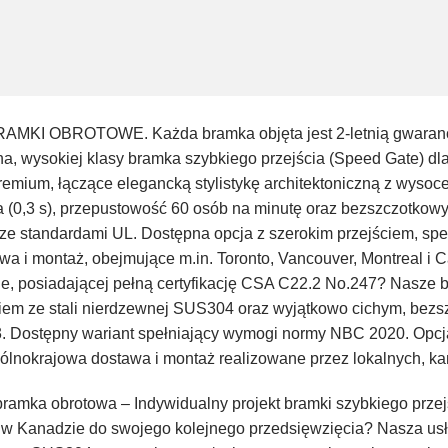
OBROTOWE. Każda bramka objęta jest 2-letnią gwarancj
a, wysokiej klasy bramka szybkiego przejścia (Speed ​​Gate) dl
emium, łączące elegancką stylistykę architektoniczną z wysoc
a (0,3 s), przepustowość 60 osób na minutę oraz bezszczotkowy
y ze standardami UL. Dostępna opcja z szerokim przejściem, 
 i montaż, obejmujące m.in. Toronto, Vancouver, Montreal i C
 posiadającej pełną certyfikację CSA C22.2 No.247? Nasze br
iem ze stali nierdzewnej SUS304 oraz wyjątkowo cichym, be
3. Dostępny wariant spełniający wymogi normy NBC 2020. Opcja
nokrajowa dostawa i montaż realizowane przez lokalnych, kan
mka obrotowa – Indywidualny projekt bramki szybkiego przej
ej w Kanadzie do swojego kolejnego przedsięwzięcia? Nasza u