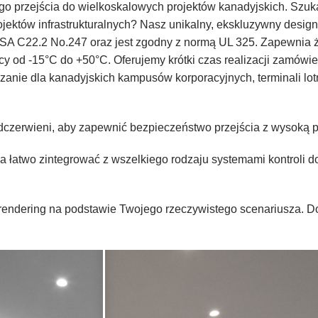
go przejścia do wielkoskalowych projektów kanadyjskich. Szu
ojektów infrastrukturalnych? Nasz unikalny, ekskluzywny desig
SA C22.2 No.247 oraz jest zgodny z normą UL 325. Zapewnia ż
y od -15°C do +50°C. Oferujemy krótki czas realizacji zamówie
ązanie dla kanadyjskich kampusów korporacyjnych, terminali l
czerwieni, aby zapewnić bezpieczeństwo przejścia z wysoką p
łatwo zintegrować z wszelkiego rodzaju systemami kontroli dost
e rendering na podstawie Twojego rzeczywistego scenariusza. 