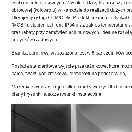
osób niepełnosprawnych. Wysokiej klasy bramka szybkie
obrotowej (kołowrotu) w Kanadzie do realizacji dużych pr
Oferujemy usługi OEM/ODM. Produkt posiada certyfikat C
(MCBF), stopień ochrony IP54 oraz zakres temperatur prac
oraz rabaty przy zamówieniach hurtowych. Idealne rozwi
budynków rządowych.
Bramka obrot owa
wyposażona jest w 6 par czujników pod
Posiada standardowe wyjście przekaźnikowe, które można 
palca, twarz, kod kreskowy, termometr na podczerwień).
Możemy również w ciągu kilku minut stworzyć dla Ciebi
plany i rysunki, a także rysunki instalacyjne.