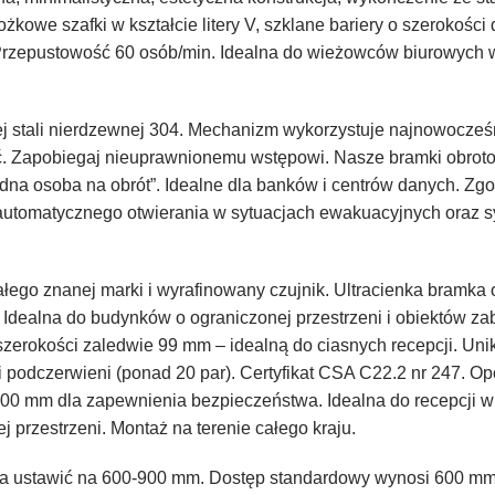
ożkowe szafki w kształcie litery V, szklane bariery o szerokośc
 Przepustowość 60 osób/min. Idealna do wieżowców biurowych 
ej
stali nierdzewnej
304. Mechanizm wykorzystuje najnowocześni
ć. Zapobiegaj nieuprawnionemu wstępowi. Nasze bramki obrot
dna osoba na obrót”. Idealne dla banków i centrów danych. Zg
 automatycznego otwierania w sytuacjach ewakuacyjnych oraz 
ałego znanej marki i wyrafinowany czujnik. Ultracienka bram
Idealna do budynków o ograniczonej przestrzeni i obiektów za
erokości zaledwie 99 mm – idealną do ciasnych recepcji. Unik
mi podczerwieni (ponad 20 par). Certyfikat CSA C22.2 nr 247. 
800 mm dla zapewnienia bezpieczeństwa. Idealna do recepcji w
 przestrzeni. Montaż na terenie całego kraju.
żna ustawić na 600-900 mm. Dostęp standardowy wynosi 600 mm