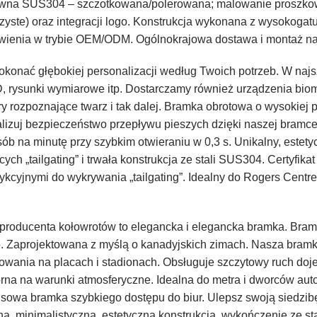
ewna SUS304 – szczotkowana/polerowana; malowanie proszkowe
rzyste) oraz integracji logo. Konstrukcja wykonana z wysokoga
wienia w trybie OEM/ODM. Ogólnokrajowa dostawa i montaż na 
okonać głębokiej personalizacji według Twoich potrzeb. W na
, rysunki wymiarowe itp. Dostarczamy również urządzenia biomet
ery rozpoznające twarz i tak dalej. Bramka obrotowa o wysokiej
lizuj bezpieczeństwo przepływu pieszych dzięki naszej bramce
 na minutę przy szybkim otwieraniu w 0,3 s. Unikalny, estety
ych „tailgating” i trwała konstrukcja ze stali SUS304. Certyf
cyjnymi do wykrywania „tailgating”. Idealny do Rogers Centre,
producenta kołowrotów to elegancka i elegancka bramka. Bra
. Zaprojektowana z myślą o kanadyjskich zimach. Nasza bram
sowania na placach i stadionach. Obsługuje szczytowy ruch doj
rna na warunki atmosferyczne. Idealna do metra i dworców a
sowa bramka szybkiego dostępu do biur. Ulepsz swoją siedzib
, minimalistyczna, estetyczna konstrukcja, wykończenie ze sta