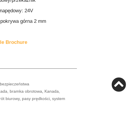
ądowy/przekaźnik
k napędowy: 24V
i pokrywa górna 2 mm
le Brochure
 bezpieczeństwa
ada, bramka obrotowa
,
Kanada,
rót biurowy
,
pasy prędkości
,
system