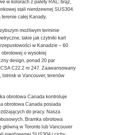
 w kolorach z palety RAL; brąz,
tunkowej stali nierdzewnej SUS304.
terenie całej Kanady.
jszybszym możliwym terminie
ryczne, takie jak czytniki kart
 przepustowości w Kanadzie – 60
 obrotowej o wysokiej
czny design, ponad 20 par
ikat CSA C22.2 nr 247. Zaawansowany
 lotnisk w Vancouver, terenów
mka obrotowa Canada kontroluje
ka obrotowa Canada posiada
eżdżających do pracy. Nasza
utobusowych. Bramka obrotowa
ę główną w Toronto lub Vancouver
li nierdzewnej SUS304 i cichy,