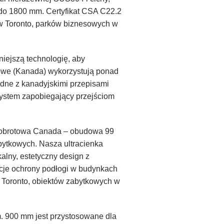
i do 1800 mm. Certyfikat CSA C22.2
w Toronto, parków biznesowych w
ejszą technologię, aby
owe (Kanada) wykorzystują ponad
odne z kanadyjskimi przepisami
system zapobiegający przejściom
ka obrotowa Canada – obudowa 99
bytkowych. Nasza ultracienka
alny, estetyczny design z
Opcje ochrony podłogi w budynkach
 Toronto, obiektów zabytkowych w
. 900 mm jest przystosowane dla