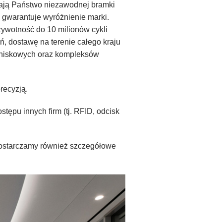
kają Państwo niezawodnej bramki
n gwarantuje wyróżnienie marki.
ywotność do 10 milionów cykli
ń, dostawę na terenie całego kraju
otniskowych oraz kompleksów
recyzją.
ępu innych firm (tj. RFID, odcisk
Dostarczamy również szczegółowe