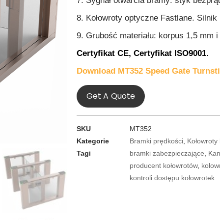
7. Sygnał otwarcia bramy: styk bezpr
8. Kołowroty optyczne Fastlane. Silni
9. Grubość materiału: korpus 1,5 mm 
Certyfikat CE,
Certyfikat ISO9001.
Download MT352 Speed Gate Turnsti
Get A Quote
SKU
MT352
Kategorie
Bramki prędkości
,
Kołowroty
Tagi
bramki zabezpieczające
,
Kan
producent kołowrotów
,
kołow
kontroli dostępu kołowrotek