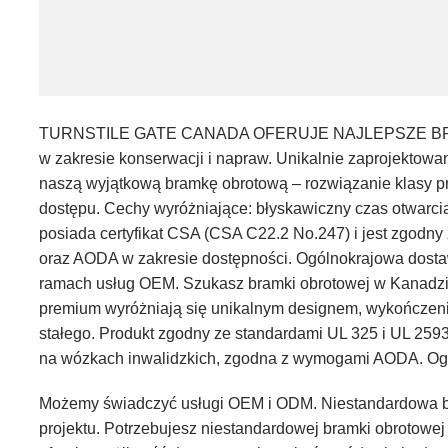
TURNSTILE GATE CANADA OFERUJE NAJLEPSZE BRAMKI 
w zakresie konserwacji i napraw. Unikalnie zaprojektowan
naszą wyjątkową bramkę obrotową – rozwiązanie klasy pr
dostępu. Cechy wyróżniające: błyskawiczny czas otwarci
posiada certyfikat CSA (CSA C22.2 No.247) i jest zgodn
oraz AODA w zakresie dostępności. Ogólnokrajowa dostawa
ramach usług OEM. Szukasz bramki obrotowej w Kanadzie,
premium wyróżniają się unikalnym designem, wykończen
stałego. Produkt zgodny ze standardami UL 325 i UL 259
na wózkach inwalidzkich, zgodna z wymogami AODA. Ogól
Możemy świadczyć usługi OEM i ODM. Niestandardowa bra
projektu. Potrzebujesz niestandardowej bramki obrotow