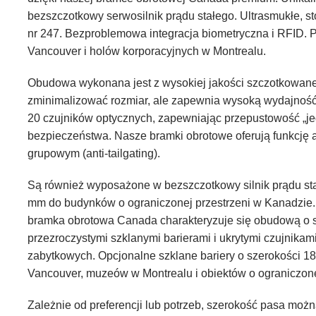
bezszczotkowy serwosilnik prądu stałego. Ultrasmukłe, st
nr 247. Bezproblemowa integracja biometryczna i RFID.
Vancouver i holów korporacyjnych w Montrealu.
Obudowa wykonana jest z wysokiej jakości szczotkowan
zminimalizować rozmiar, ale zapewnia wysoką wydajnoś
20 czujników optycznych, zapewniając przepustowość „je
bezpieczeństwa. Nasze bramki obrotowe oferują funkcję
grupowym (anti-tailgating).
Są również wyposażone w bezszczotkowy silnik prądu st
mm do budynków o ograniczonej przestrzeni w Kanadzie. 
bramka obrotowa Canada charakteryzuje się obudową o sz
przezroczystymi szklanymi barierami i ukrytymi czujnika
zabytkowych. Opcjonalne szklane bariery o szerokości 1
Vancouver, muzeów w Montrealu i obiektów o ograniczonej
Zależnie od preferencji lub potrzeb, szerokość pasa mo