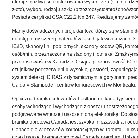
oferuje możliwość dostosowania wykończeń (stal nierdz
złoto), wyboru rodzaju szkła (przezroczyste/mrożone/wzo
Posiada certyfikat CSA C22.2 No.247. Realizujemy zamó
Mamy doświadczonych projektantów, którzy są w stanie d
udostępnimy szereg materiałów takich jak wizualizacje 3D
IC/ID, skanery linii papilarnych, skanery kodów QR, kam
osób/min, przeznaczona na stadiony i lotniska. Zmaksyma
przepustowości w Kanadzie. Osiąga przepustowość 60 osób
czujników podczerwieni o wysokiej gęstości, zapobiegając
system detekcji DIRAS z dynamicznymi algorytmami predyk
Calgary Stampede i centrów kongresowych w Montrealu.
Optyczna bramka kołowrotów Fastlane od kanadyjskiego 
osoby wchodzące i wychodzące z obszaru zastrzeżonego
podgrzewane wnętrze i uszczelnioną elektronikę. Do sto
bramka obrotowa Canada jest szybka, niezawodna i odpo
Canada dla wieżowców korporacyjnych w Toronto – luksu
dzięki naszej bramce obrotowej Canada premium. Unikalna