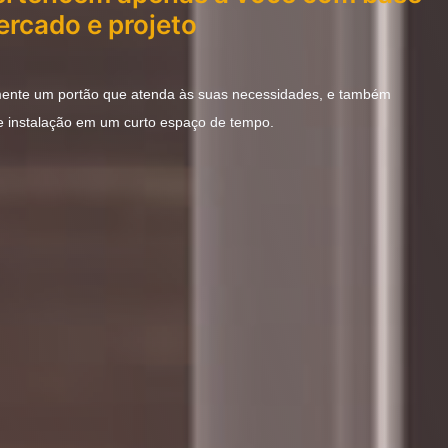
rcado e projeto
ente um portão que atenda às suas necessidades, e também
e instalação em um curto espaço de tempo.