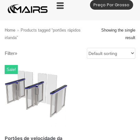
Preço Por Grosso
Skip
to
content
Home
»
Products tagged “portões rápidos
Showing the single
irlanda”
result
Filter»
Sale!
Portões de velocidade da