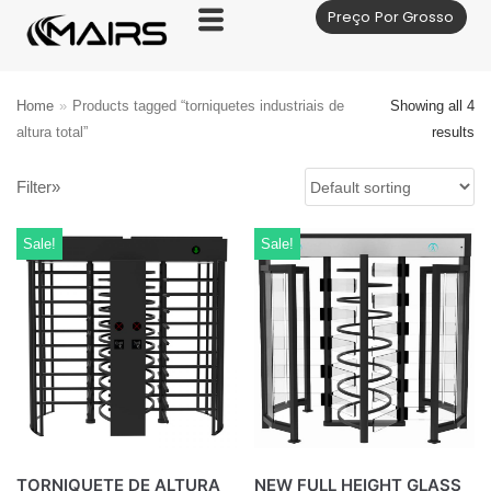
Preço Por Grosso
Skip
to
content
Home
»
Products tagged “torniquetes industriais de
Showing all 4
altura total”
results
Filter»
Sale!
Sale!
TORNIQUETE DE ALTURA
NEW FULL HEIGHT GLASS