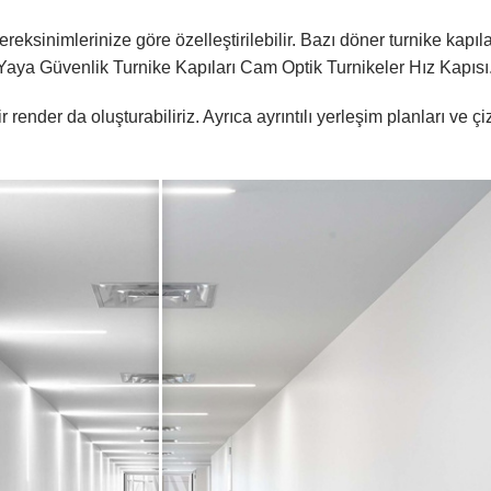
reksinimlerinize göre özelleştirilebilir. Bazı döner turnike kapıl
Yaya Güvenlik Turnike Kapıları Cam Optik Turnikeler Hız Kapısı
render da oluşturabiliriz. Ayrıca ayrıntılı yerleşim planları ve çi