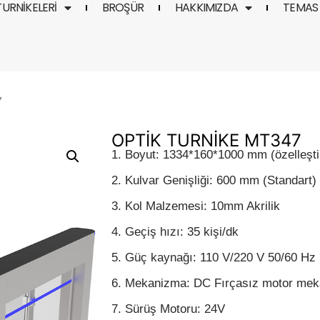
TURNIKELERI
BROŞÜR
HAKKIMIZDA
TEMAS
7
OPTİK TURNİKE MT347
1. Boyut: 1334*160*1000 mm (özelleştiri
2. Kulvar Genişliği: 600 mm (Standart)
3. Kol Malzemesi: 10mm Akrilik
4. Geçiş hızı: 35 kişi/dk
5. Güç kaynağı: 110 V/220 V 50/60 Hz
6. Mekanizma: DC Fırçasız motor me
7. Sürüş Motoru: 24V