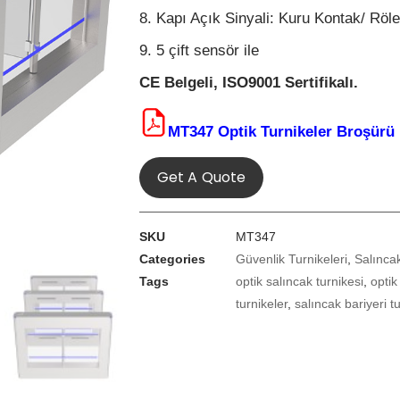
8. Kapı Açık Sinyali: Kuru Kontak/ Röle
9. 5 çift sensör ile
CE Belgeli,
ISO9001 Sertifikalı.
MT347 Optik Turnikeler Broşürü
Get A Quote
SKU
MT347
Categories
Güvenlik Turnikeleri
,
Salınca
Tags
optik salıncak turnikesi
,
optik
turnikeler
,
salıncak bariyeri t