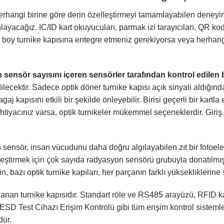
erhangi birine göre derin özelleştirmeyi tamamlayabilen deneyiml
layacağız. IC/ID kart okuyucuları, parmak izi tarayıcıları, QR kod
am boy turnike kapısına entegre etmeniz gerekiyorsa veya herhang
en sensör sayısını içeren sensörler tarafından kontrol edilen b
ilecektir. Sadece optik döner turnike kapısı açık sinyali aldığınd
gaj kapısını etkili bir şekilde önleyebilir. Birisi geçerli bir kartla
tiyacınız varsa, optik turnikeler mükemmel seçeneklerdir. Giriş sü
n sensör, insan vücudunu daha doğru algılayabilen zıt bir fotoele
ekleştirmek için çok sayıda radyasyon sensörü grubuyla donatılmışt
bazı optik turnike kapıları, her parçanın farklı yüksekliklerine s
llanan turnike kapısıdır. Standart röle ve RS485 arayüzü, RFID k
 ESD Test Cihazı Erişim Kontrolü gibi tüm erişim kontrol sisteml
dür.