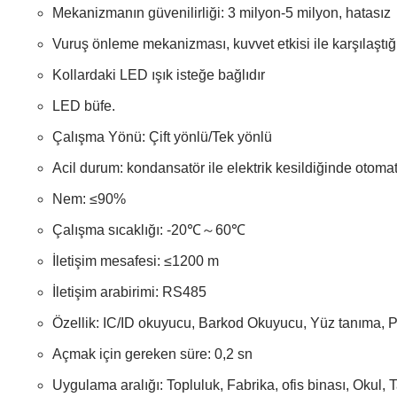
Mekanizmanın güvenilirliği: 3 milyon-5 milyon, hatasız
Vuruş önleme mekanizması, kuvvet etkisi ile karşılaştığı
Kollardaki LED ışık isteğe bağlıdır
LED büfe.
Çalışma Yönü: Çift yönlü/Tek yönlü
Acil durum: kondansatör ile elektrik kesildiğinde otomati
Nem: ≤90%
Çalışma sıcaklığı: -20℃～60℃
İletişim mesafesi: ≤1200 m
İletişim arabirimi: RS485
Özellik: IC/ID okuyucu, Barkod Okuyucu, Yüz tanıma, Pa
Açmak için gereken süre: 0,2 sn
Uygulama aralığı: Topluluk, Fabrika, ofis binası, Okul, Ta