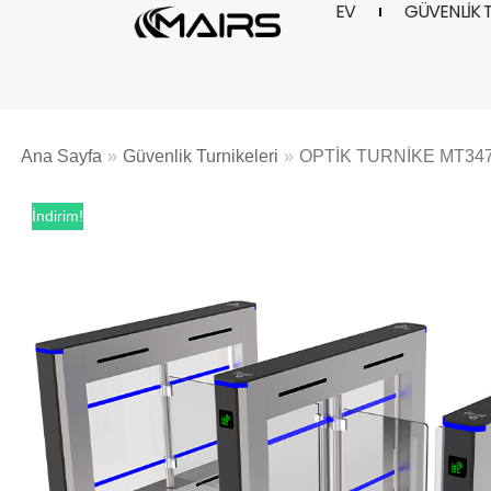
EV
GÜVENLIK 
İçeriğe
geç
Ana Sayfa
»
Güvenlik Turnikeleri
»
OPTİK TURNİKE MT34
İndirim!