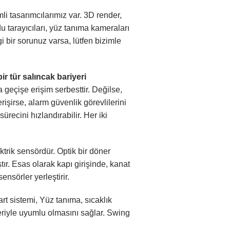
i tasarımcılarımız var. 3D render,
u tarayıcıları, yüz tanıma kameraları
i bir sorunuz varsa, lütfen
bizimle
ir tür salıncak bariyeri
a geçişe erişim serbesttir. Değilse,
 erişirse, alarm güvenlik görevlilerini
recini hızlandırabilir. Her iki
ktrik sensördür. Optik bir döner
ır. Esas olarak kapı girişinde, kanat
ensörler yerleştirir.
art sistemi,
Yüz tanıma
, sıcaklık
eriyle uyumlu olmasını sağlar.
Swing