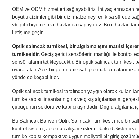
OEM ve ODM hizmetleri sağlayabiliriz. İhtiyaçlarınızdan h
boyutlu çizimler gibi bir dizi malzemeyi en kısa sürede sağ
vb. gibi biyometrik cihazlar da sağlıyoruz. Bu cihazları t
iletişime geçin.
Optik salıncak turnikesi, bir algılama ışını matrisi içer
turnikesidir.
Geçiş şeridi sensörlerin mantığı ile kontrol ed
sensör alarmı tetikleyecektir. Bir optik salıncak turnikesi, ba
uyaracaktır. Açık bir görünüme sahip olmak için alanınıza ih
yönde de koşabilirler.
Optik salıncak turnikesi tarafından yaygın olarak kullanıla
turnike kapısı, insanların giriş ve çıkış algılamasını gerç
çubuğunun sektörü ve kapı çıkışındadır. Doğru algılama için, 
Bu Salıncak Bariyeri Optik Salıncak Turnikesi, ince bir sa
kontrol sistemi, Jetonla çalışan sistem, Barkod Sistemi ve
turnike kapısı
kompakt ve uygun maliyetli bir giriş çözümü