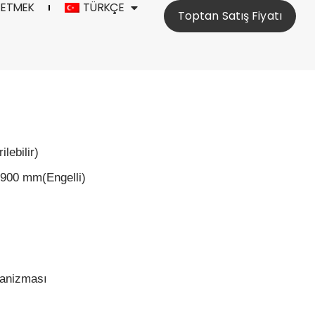
 ETMEK
TÜRKÇE
Toptan Satış Fiyatı
lebilir)
 900 mm(Engelli)
kanizması