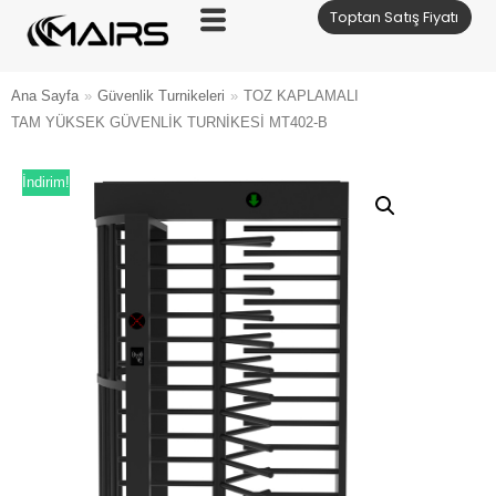
Toptan Satış Fiyatı
İçeriğe
geç
Ana Sayfa
»
Güvenlik Turnikeleri
»
TOZ KAPLAMALI
TAM YÜKSEK GÜVENLİK TURNİKESİ MT402-B
İndirim!