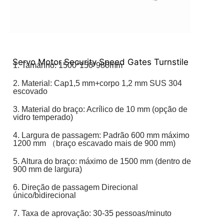
Servo Motor Security Speed Gates Turnstile
1. Tamanho: 1500*150*980mm
2. Material: Cap1,5 mm+corpo 1,2 mm SUS 304
escovado
3. Material do braço: Acrílico de 10 mm (opção de
vidro temperado)
4. Largura de passagem: Padrão 600 mm máximo
1200 mm （braço escavado mais de 900 mm)
5. Altura do braço: máximo de 1500 mm (dentro de
900 mm de largura)
6. Direção de passagem Direcional
único/bidirecional
7. Taxa de aprovação: 30-35 pessoas/minuto