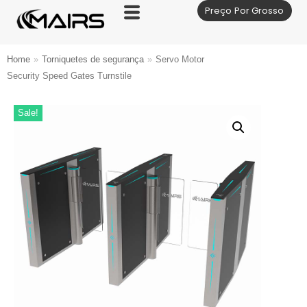
Preço Por Grosso
Skip
to
content
Home
»
Torniquetes de segurança
»
Servo Motor
Security Speed Gates Turnstile
Sale!