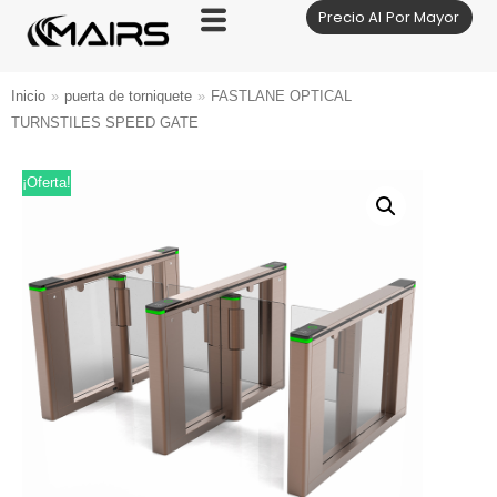
Precio Al Por Mayor
Saltar
al
contenido
Inicio
»
puerta de torniquete
»
FASTLANE OPTICAL
TURNSTILES SPEED GATE
¡Oferta!