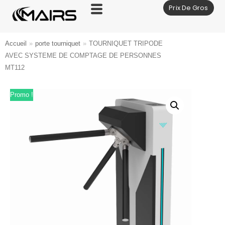
Prix De Gros
Aller
au
contenu
Accueil
»
porte tourniquet
»
TOURNIQUET TRIPODE
AVEC SYSTEME DE COMPTAGE DE PERSONNES
MT112
Promo !