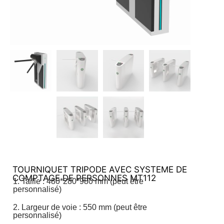
TOURNIQUET TRIPODE AVEC SYSTEME DE
COMPTAGE DE PERSONNES MT112
1. Taille : 480*280*980 mm (peut être
personnalisé)
2. Largeur de voie : 550 mm (peut être
personnalisé)