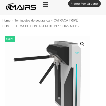
Preço Por Grosso
Skip
to
content
Home
»
Torniquetes de segurança
»
CATRACA TRIPÉ
COM SISTEMA DE CONTAGEM DE PESSOAS MT112
Sale!