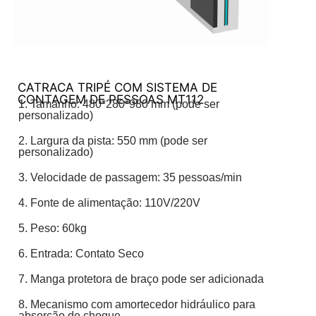
CATRACA TRIPÉ COM SISTEMA DE
CONTAGEM DE PESSOAS MT112
1. Tamanho: 480*280*980 mm (pode ser
personalizado)
2. Largura da pista: 550 mm (pode ser
personalizado)
3. Velocidade de passagem: 35 pessoas/min
4. Fonte de alimentação: 110V/220V
5. Peso: 60kg
6. Entrada: Contato Seco
7. Manga protetora de braço pode ser adicionada
8. Mecanismo com amortecedor hidráulico para
absorção de choque