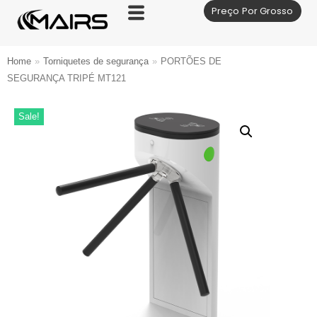
Preço Por Grosso
Skip
to
content
Home
»
Torniquetes de segurança
»
PORTÕES DE
SEGURANÇA TRIPÉ MT121
Sale!