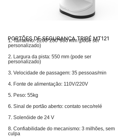
PORTÕES DE SEGURANÇA TRIPÉ MT121
1. Tamanho: 1200*280*980 mm (pode ser
personalizado)
2. Largura da pista: 550 mm (pode ser
personalizado)
3. Velocidade de passagem: 35 pessoas/min
4. Fonte de alimentação: 110V/220V
5. Peso: 55kg
6. Sinal de portão aberto: contato seco/relé
7. Solenóide de 24 V
8. Confiabilidade do mecanismo: 3 milhões, sem
culpa