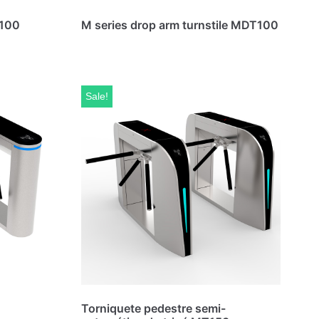
T100
M series drop arm turnstile MDT100
Sale!
Torniquete pedestre semi-