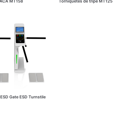
RACA MT158
Torniquetes de tripé MT125
ESD Gate ESD Turnstile