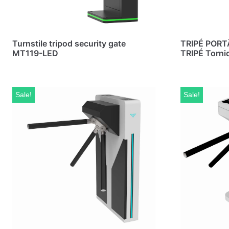
Turnstile tripod security gate
TRIPÉ POR
MT119-LED
TRIPÉ Torni
Sale!
Sale!