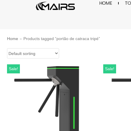
HOME
TO
Skip
to
content
Home
»
Products tagged “portão de catraca tripé”
Sale!
Sale!