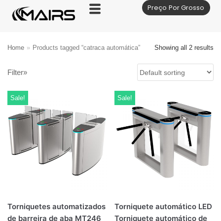
Preço Por Grosso
Skip
to
content
Home
»
Products tagged “catraca automática”
Showing all 2 results
Filter»
Sale!
Sale!
Torniquetes automatizados
Torniquete automático LED
de barreira de aba MT246
Torniquete automático de