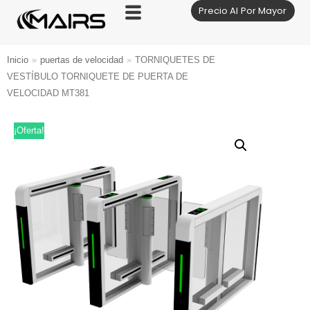
Precio Al Por Mayor
Saltar
al
contenido
Inicio
»
puertas de velocidad
»
TORNIQUETES DE
VESTÍBULO TORNIQUETE DE PUERTA DE
VELOCIDAD MT381
¡Oferta!