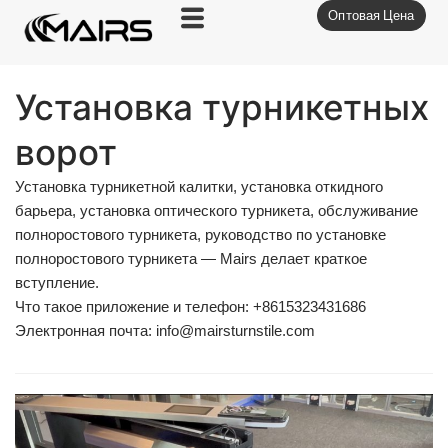
Оптовая Цена
Перейти
к
содержимому
Установка турникетных
ворот
Установка турникетной калитки
,
установка откидного
барьера
,
установка оптического турникета
,
обслуживание
полноростового турникета
,
руководство по установке
полноростового турникета
— Mairs делает краткое
вступление.
Что такое приложение и телефон: +8615323431686
Электронная почта:
info@mairsturnstile.com