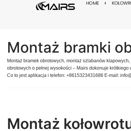
HOME
KOŁOWRO
Skocz
do
treści
Montaż bramki ob
Montaż bramek obrotowych
,
montaż szlabanów klapowych
,
obrotowych o pełnej wysokości
– Mairs dokonuje krótkiego
Co to jest aplikacja i telefon: +8615323431686 E-mail:
info
Montaż kołowrotu