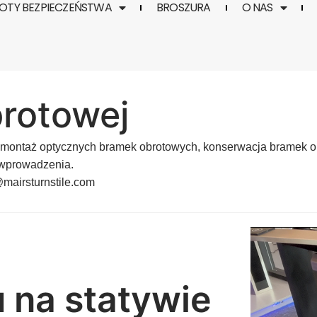
TY BEZPIECZEŃSTWA
BROSZURA
O NAS
rotowej
montaż optycznych bramek obrotowych
,
konserwacja bramek o
 wprowadzenia.
@mairsturnstile.com
 na statywie