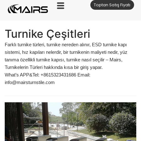
Toptan Satış Fiyatı
İçeriğe
geç
Turnike Çeşitleri
Farklı turnike türleri
,
turnike
nereden alınır,
ESD turnike kapı
sistemi
,
hız kapıları nelerdir,
bir turnikenin maliyeti nedir
,
yüz
tanıma özellik
li turnike kapısı, turnike
nasıl seçilir
– Mairs,
Turnikelerin Türleri hakkında kısa bir giriş yapar.
What’s APP&Tel: +8615323431686 Email:
info@mairsturnstile.com