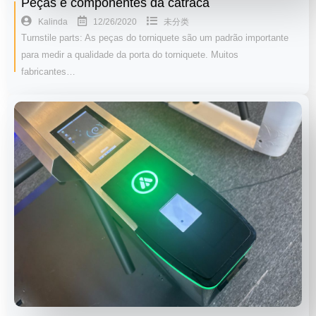
Peças e componentes da catraca
12/26/2020
Kalinda
未分类
Turnstile parts: As peças do torniquete são um padrão importante
para medir a qualidade da porta do torniquete. Muitos
fabricantes…