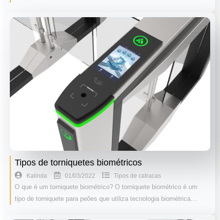
Tipos de torniquetes biométricos
01/03/2022
Kalinda
Tipos de catracas
O que é um torniquete biométrico? O torniquete biométrico é um
tipo de torniquete para peões que utiliza tecnologia biométrica…