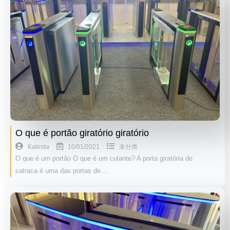
O que é portão giratório giratório
10/01/2021
Kalinda
未分类
O que é um portão O que é um culante? A porta giratória de
catraca é uma das portas de…