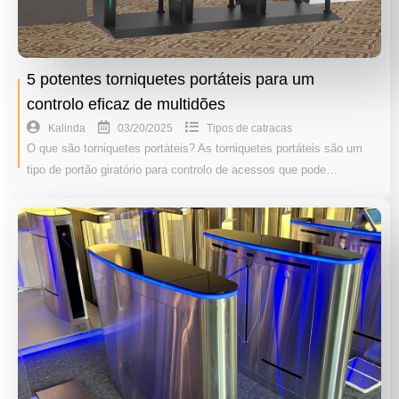
5 potentes torniquetes portáteis para um
controlo eficaz de multidões
03/20/2025
Kalinda
Tipos de catracas
O que são torniquetes portáteis? As torniquetes portáteis são um
tipo de portão giratório para controlo de acessos que pode…