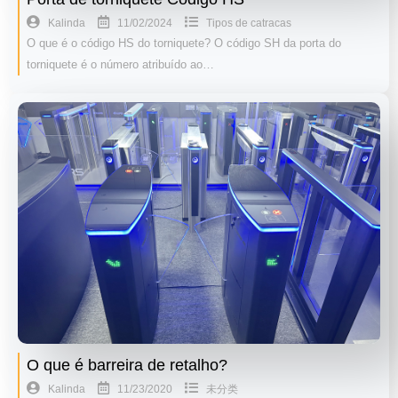
11/02/2024
Kalinda
Tipos de catracas
O que é o código HS do torniquete? O código SH da porta do
torniquete é o número atribuído ao…
O que é barreira de retalho?
11/23/2020
Kalinda
未分类