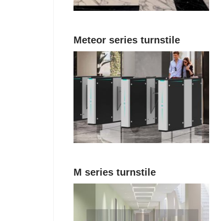
Meteor series turnstile
M series turnstile