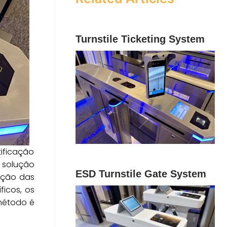
Turnstile Ticketing System
ificação
a solução
ESD Turnstile Gate System
cação das
ficos, os
 método é