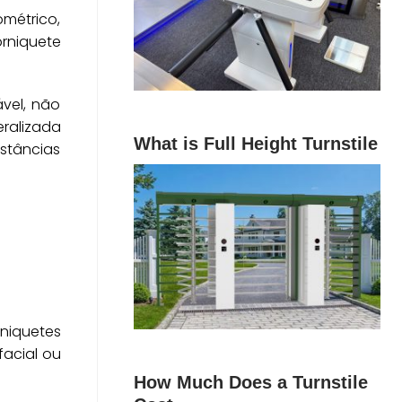
métrico,
rniquete
vel, não
eralizada
What is Full Height Turnstile
stâncias
niquetes
facial ou
How Much Does a Turnstile