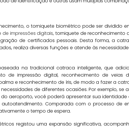
todo de identificação e outras usam múltiplas combinaç
ecimento, o torniquete biométrico pode ser dividido e
e de impressões digitais
, torniquete de reconhecimento 
gração de certificados pessoais. Desta forma, a catr
cados, realiza diversas funções e atende às necessidad
aseada na tradicional catraca inteligente, que adic
to de impressão digital, reconhecimento de veias 
palma e reconhecimento de íris, de modo a fazer a cat
 necessidades de diferentes ocasiões. Por exemplo, se 
a do aeroporto, você poderá apresentar sua identidade
de autoatendimento. Comparada com o processo de 
icativamente o tempo de espera.
étricos registou uma expansão significativa, acompan