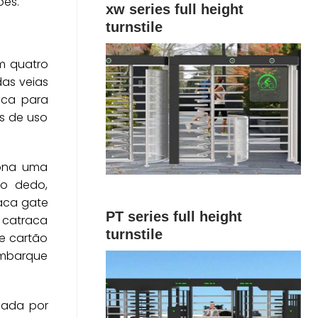
ões.
xw series full height
turnstile
m quatro
das veias
aca para
es de uso
iona uma
do dedo,
raca gate
PT series full height
a catraca
turnstile
 e cartão
embarque
hada por