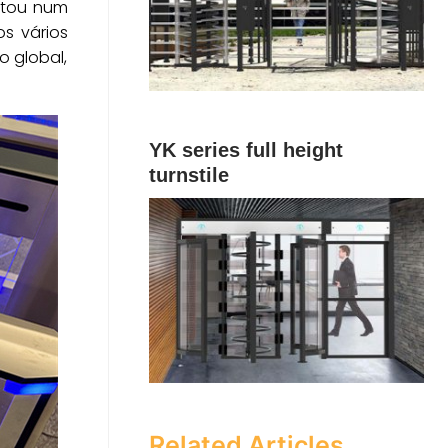
ultou num
s vários
o global,
YK series full height
turnstile
Related Articles