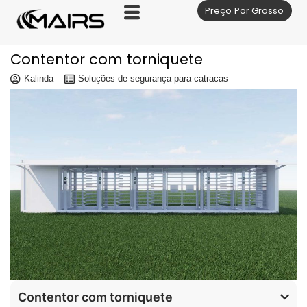
Preço Por Grosso
Skip
to
content
Contentor com torniquete
Kalinda
Soluções de segurança para catracas
Contentor com torniquete