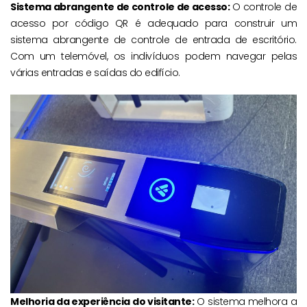
Sistema abrangente de controle de acesso:
O controle de
acesso por código QR é adequado para construir um
sistema abrangente de controle de entrada de escritório.
Com um telemóvel, os indivíduos podem navegar pelas
várias entradas e saídas do edifício.
Melhoria da experiência do visitante:
O sistema melhora a