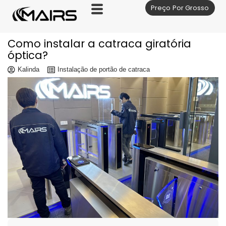
Preço Por Grosso
Skip
to
content
Como instalar a catraca giratória
óptica?
Kalinda
Instalação de portão de catraca