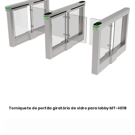
Torniquete de portão giratório de vidro para lobby MT-H318