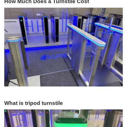
How Much Does a Turnstile Cost
What is tripod turnstile