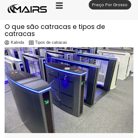
Preço Por Grosso
Skip
to
content
O que são catracas e tipos de
catracas
Kalinda
Tipos de catracas