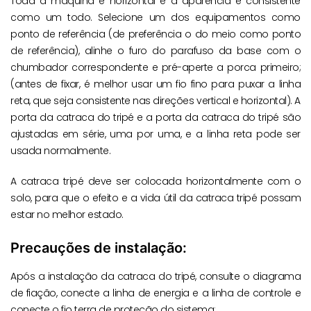
Toda a máquina é horizontal e a aparência é consistente
como um todo. Selecione um dos equipamentos como
ponto de referência (de preferência o do meio como ponto
de referência), alinhe o furo do parafuso da base com o
chumbador correspondente e pré-aperte a porca primeiro;
(antes de fixar, é melhor usar um fio fino para puxar a linha
reta, que seja consistente nas direções vertical e horizontal). A
porta da catraca do tripé e a porta da catraca do tripé são
ajustadas em série, uma por uma, e a linha reta pode ser
usada normalmente.
A catraca tripé deve ser colocada horizontalmente com o
solo, para que o efeito e a vida útil da catraca tripé possam
estar no melhor estado.
Precauções de instalação:
Após a instalação da catraca do tripé, consulte o diagrama
de fiação, conecte a linha de energia e a linha de controle e
conecte o fio terra de proteção do sistema;