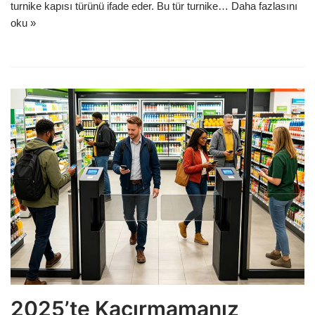
turnike kapısı türünü ifade eder. Bu tür turnike…
Daha fazlasını
oku »
2025’te Kaçırmamanız