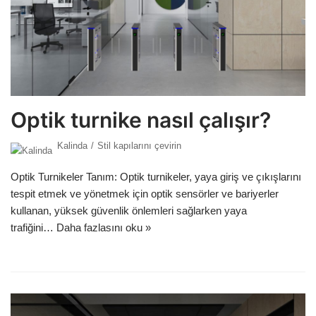
Optik turnike nasıl çalışır?
Kalinda
Stil kapılarını çevirin
Optik Turnikeler Tanım: Optik turnikeler, yaya giriş ve çıkışlarını
tespit etmek ve yönetmek için optik sensörler ve bariyerler
kullanan, yüksek güvenlik önlemleri sağlarken yaya
trafiğini…
Daha fazlasını oku »