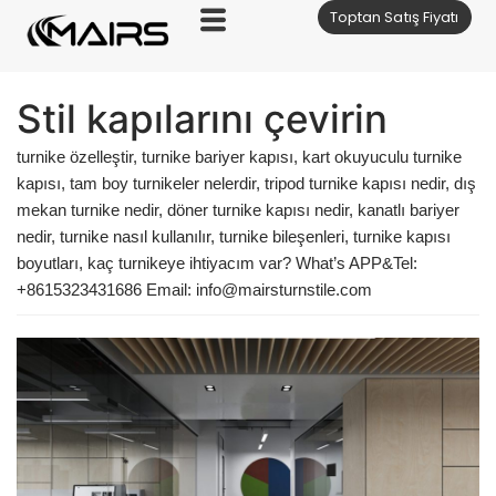
Toptan Satış Fiyatı
İçeriğe
geç
Stil kapılarını çevirin
turnike özelleştir
,
turnike bariyer kapısı
,
kart okuyuculu turnike
kapısı
,
tam boy turnikeler nelerdir
,
tripod turnike kapısı nedir
,
dış
mekan turnike nedir
,
döner turnike kapısı nedir
,
kanatlı bariyer
nedir
,
turnike nasıl kullanılır
,
turnike bileşenleri
,
turnike kapısı
boyutları
,
kaç turnikeye ihtiyacım
var? What’s APP&Tel:
+8615323431686 Email:
info@mairsturnstile.com