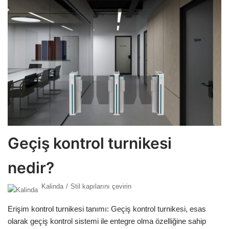
Geçiş kontrol turnikesi
nedir?
Kalinda
Stil kapılarını çevirin
Erişim kontrol turnikesi tanımı: Geçiş kontrol turnikesi, esas
olarak geçiş kontrol sistemi ile entegre olma özelliğine sahip