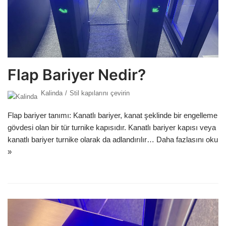
Flap Bariyer Nedir?
Kalinda
Stil kapılarını çevirin
Flap bariyer tanımı: Kanatlı bariyer, kanat şeklinde bir engelleme
gövdesi olan bir tür turnike kapısıdır. Kanatlı bariyer kapısı veya
kanatlı bariyer turnike olarak da adlandırılır…
Daha fazlasını oku
»