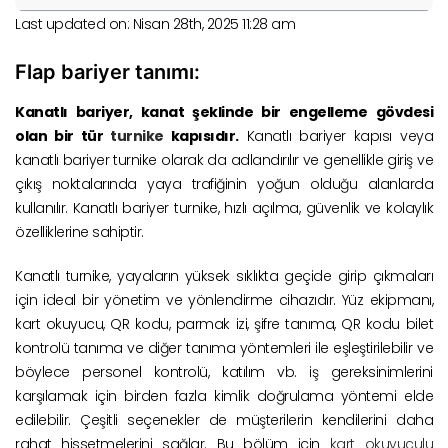
Last updated on: Nisan 28th, 2025 11:28 am
Flap bariyer tanımı:
Kanatlı bariyer, kanat şeklinde bir engelleme gövdesi
olan bir tür
turnike
kapısıdır.
Kanatlı bariyer kapısı veya
kanatlı bariyer turnike olarak da adlandırılır ve genellikle giriş ve
çıkış noktalarında yaya trafiğinin yoğun olduğu alanlarda
kullanılır. Kanatlı bariyer turnike, hızlı açılma, güvenlik ve kolaylık
özelliklerine sahiptir.
Kanatlı turnike, yayaların yüksek sıklıkta geçide girip çıkmaları
için ideal bir yönetim ve yönlendirme cihazıdır. Yüz ekipmanı,
kart okuyucu, QR kodu, parmak izi, şifre tanıma, QR kodu bilet
kontrolü tanıma ve diğer tanıma yöntemleri ile eşleştirilebilir ve
böylece personel kontrolü, katılım vb. iş gereksinimlerini
karşılamak için birden fazla kimlik doğrulama yöntemi elde
edilebilir. Çeşitli seçenekler de müşterilerin kendilerini daha
rahat hissetmelerini sağlar. Bu bölüm için
kart okuyuculu