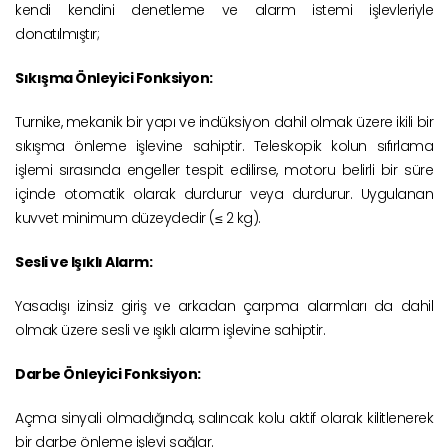
kendi kendini denetleme ve alarm istemi işlevleriyle
donatılmıştır;
Sıkışma Önleyici Fonksiyon:
Turnike, mekanik bir yapı ve indüksiyon dahil olmak üzere ikili bir
sıkışma önleme işlevine sahiptir. Teleskopik kolun sıfırlama
işlemi sırasında engeller tespit edilirse, motoru belirli bir süre
içinde otomatik olarak durdurur veya durdurur. Uygulanan
kuvvet minimum düzeydedir (≤ 2 kg).
Sesli ve Işıklı Alarm:
Yasadışı izinsiz giriş ve arkadan çarpma alarmları da dahil
olmak üzere sesli ve ışıklı alarm işlevine sahiptir.
Darbe Önleyici Fonksiyon:
Açma sinyali olmadığında, salıncak kolu aktif olarak kilitlenerek
bir darbe önleme işlevi sağlar.