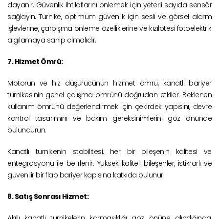
dayanır. Güvenlik ihtilaflarını önlemek için yeterli sayıda sensör
sağlayın. Turnike, optimum güvenlik için sesli ve görsel alarm
işlevlerine, çarpışma önleme özelliklerine ve kızılötesi fotoelektrik
algılamaya sahip olmalıdır.
7. Hizmet Ömrü:
Motorun ve hız düşürücünün hizmet ömrü, kanatlı bariyer
turnikesinin genel çalışma ömrünü doğrudan etkiler. Beklenen
kullanım ömrünü değerlendirmek için çekirdek yapısını, devre
kontrol tasarımını ve bakım gereksinimlerini göz önünde
bulundurun.
Kanatlı turnikenin stabilitesi, her bir bileşenin kalitesi ve
entegrasyonu ile belirlenir. Yüksek kaliteli bileşenler, istikrarlı ve
güvenilir bir flap bariyer kapısına katkıda bulunur.
8. Satış Sonrası Hizmet:
Akıllı kanatlı turnikelerin karmaşıklığı göz önüne alındığında,