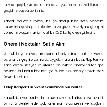
turnike geçidi
,
QR kodlu turnike
ve
yüz tanıma özellikli turnike
geçidine başvurabilirsiniz
.
Kanatlı bariyer turnikesi, bir çevrimdışı bilet satış yönetim
sisteminin işlevini gerçekleştirmek ve gözetimsiz ziyaretçi erişimi
yönetimi oluşturmak için akıllı bir IC/ID kartıyla eşleştirilebilir.
Önemli Noktaları Satın Alın:
Günlük hayatımızda, akıllı kanatlı bariyer turnikeleri her yerde
bulunur ve çeşitli ortamlarda uygulama alanı bulur. Flap turnike
satın almak isteyen müşteriler için birkaç önemli faktör göz
önünde bulundurulmalıdır. İşte akılda tutulması gereken bazı
önemli noktalar:
1. Flap Bariyer Turnike Mekanizmasının Kalitesi:
Kanatlı bariyer turnikesinin mekanizması, kalitesini ve hizmet
ömrünü belirlemede çok önemlidir, stabilitesini ve sağlam