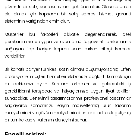
güvenilir bir satış sonrası hizmet çok önemlidir. Olası sorunları
ele almak için kapsamlı bir satış sonrası hizmet garanti
sisteminin varlığından emin olun.
Müşteriler bu faktörleri dikkatle değerlendirerek, özel
gereksinimlerine uygun ve uzun ömürlü, güvenilir performans
sağlayan flap bariyer kapıları satın alırken bilinçli kararlar
verebilirler.
Bir kanatlı bariyer turnikesi satın almayı düşünüyorsanız, lütfen
profesyonel müşteri hizmetleri ekibimizle bağlantı kurmak için
bir dakikanızı ayırın. Kurulum ortamını ve gelecekteki iş
gerekliliklerini tartışacak ve ihtiyaçlarınıza uygun fiyat teklifleri
sunacaklar. Deneyimli tasarımcılarımız profesyonel tasarımlar
sağlayarak zamanınızı, iletişim maliyetlerinizi, ürün tasarım
maliyetlerinizi ve çözüm maliyetlerinizi en aza indirerek gelişmiş
bir turnike kapısı kullanım deneyimi sunar.
Engelli erişimi: