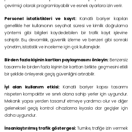
çevrimiçi olarak programlayabilir ve esnek ayarlara izin verir.
Personel istatistikleri ve kayıt:
Kanatlı bariyer kapıları
genellikle her kullanıcının seyahat süresi ve kimlik doğrulama
yöntemi gibi bilgileri kaydedebilen bir trafik kayıt işlevine
sahiptir. Bu, devamlılık, güvenlik izleme ve benzeri gibi sonraki
yönetim, istatistik ve inceleme için çok kullanışlıdır.
Birden fazla kişinin kartları paylaşmasını önleyin:
Benzersiz
tasarımı ile birden fazla kişinin bir karttan birlikte geçmesini etkili
bir şekilde önleyerek geçiş güvenliğini artırabilir.
İyi alan kullanım etkisi:
Kanatlı bariyer kapısı tasarımı
nispeten kompakttır ve sınırlı alana sahip yerler için uygundur.
Mekanik yapısı yerden tasarruf etmeye yardımcı olur ve diğer
geleneksel geçiş kontrol cihazlarına kıyasla dar geçişler için
daha uygundur.
İnsanlaştırılmış trafik göstergesi:
Turnike, trafiğe izin vermek