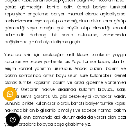
bağlantı kablosunun sökülüp çözülmediğini ve motorun hasar
görüp görmediğini kontrol edin. Kanatlı bariyer turnikesi
kapalıyken engelleme bariyeri manuel olarak açılabiliyorsa
mekanizmanın aşınmış olup olmadığı, oluklu diskin zarar görüp
görmediği veya aralığın çok büyük olup olmadığı kontrol
edilmelidir. Herhangi bir sorun bulunursa, zamanında
değiştirmek için üreticiyle iletişime geçin.
Yukarıda sizin için sıraladığım akıllı klapeli turnikenin yaygın
sorunları ve tedavi yöntemleridir. Yaya turnike kapısı, akıllı bir
erişim kontrol yönetim ürünüdür. Ancak düzenli bakım ve
bakım sonrasında ömür boyu uzun süre kullanılabilir. Genel
olarak turnike kapısının bakım ve arıza giderme yöntemleri
basittir. Üreticinin nakliye sırasında kullanım kılavuzu, satış
sonrası servis garantisi vb. gibi destekleyici kaynakları vardır.
Bununla birlikte, kullanıcılar olarak, kanatlı bariyer turnike kapısı
hakkında bir ön bilgi sahibi olmalıyız ve sadece normal bakım
için değil, aynı zamanda acil durumlarda da yararlı olan bazı
yaygın arızalarla kolayca başa çıkabilmeliyiz.