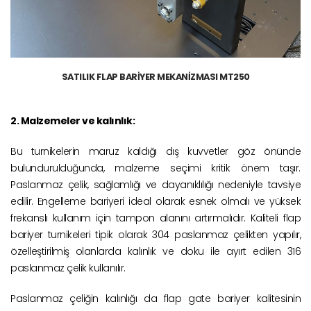
SATILIK FLAP BARİYER MEKANİZMASI MT250
2. Malzemeler ve kalınlık:
Bu turnikelerin maruz kaldığı dış kuvvetler göz önünde
bulundurulduğunda, malzeme seçimi kritik önem taşır.
Paslanmaz çelik, sağlamlığı ve dayanıklılığı nedeniyle tavsiye
edilir. Engelleme bariyeri ideal olarak esnek olmalı ve yüksek
frekanslı kullanım için tampon alanını artırmalıdır. Kaliteli flap
bariyer turnikeleri tipik olarak 304 paslanmaz çelikten yapılır,
özelleştirilmiş olanlarda kalınlık ve doku ile ayırt edilen 316
paslanmaz çelik kullanılır.
Paslanmaz çeliğin kalınlığı da flap gate bariyer kalitesinin