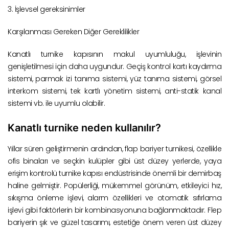
3. İşlevsel gereksinimler
Karşılanması Gereken Diğer Gereklilikler
Kanatlı turnike kapısının makul uyumluluğu, işlevinin
genişletilmesi için daha uygundur. Geçiş kontrol kartı kaydırma
sistemi, parmak izi tanıma sistemi, yüz tanıma sistemi, görsel
interkom sistemi, tek kartlı yönetim sistemi, anti-statik kanal
sistemi vb. ile uyumlu olabilir.
Kanatlı turnike neden kullanılır?
Yıllar süren geliştirmenin ardından, flap bariyer turnikesi, özellikle
ofis binaları ve seçkin kulüpler gibi üst düzey yerlerde, yaya
erişim kontrolü turnike kapısı endüstrisinde önemli bir demirbaş
haline gelmiştir. Popülerliği, mükemmel görünüm, etkileyici hız,
sıkışma önleme işlevi, alarm özellikleri ve otomatik sıfırlama
işlevi gibi faktörlerin bir kombinasyonuna bağlanmaktadır. Flep
bariyerin şık ve güzel tasarımı, estetiğe önem veren üst düzey