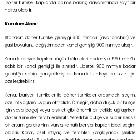
Döner turnikeli kapılarda bölme basınç dayanımında zayıf bir
nokta olabilir.
Kurulum Alanı:
Standart döner turnike genişliği 600 mm’dir (ayarlanabilir) ve
şasi boyutunu değiştirmeden kanal genişliği 900 mm’ye ulaşır.
Kanatlı bariyer kapıları, küçük bölmeleri nedeniyle 550 mm’lik
sabit bir kanal genişliği ile sınırlıdır. Elbette, 900 mm’ye kadar
genişliğe sahip genişletilmiş bir kanatlı turnikeyi de sizin için
özelleştirebiliriz.
Kanat bariyerli turnikeler ile döner turnikeler arasındaki seçim,
özel ihtiyaçlara uygun olmalıdır. Örneğin, daha düşük bir bütçe
için veya bagaj veya bisiklet gibi önemli bir trafikle uğraşırken
döner turnikeler tercih edilebilir. Yeterli bir bütçe ve süper sessiz
bir ortam gereksinimi varsa, kanatlı bariyer kapıları ideal seçim
olabilir. Karar, özel ihtiyaç ve tercihleri karşılayacak şekilde
uyarlanmalıdır. Bu bilgilerin bilinçli bir karar vermenize yardımcı