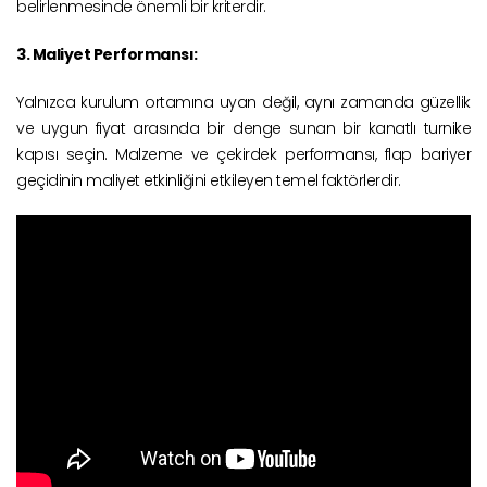
belirlenmesinde önemli bir kriterdir.
3. Maliyet Performansı:
Yalnızca kurulum ortamına uyan değil, aynı zamanda güzellik
ve uygun fiyat arasında bir denge sunan bir kanatlı turnike
kapısı seçin. Malzeme ve çekirdek performansı, flap bariyer
geçidinin maliyet etkinliğini etkileyen temel faktörlerdir.