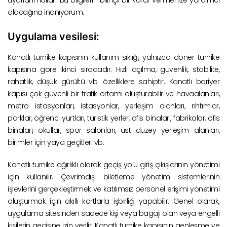
olacağına inanıyorum.
Uygulama vesilesi:
Kanatlı turnike kapısının kullanım sıklığı, yalnızca döner turnike
kapısına göre ikinci sıradadır. Hızlı açılma, güvenlik, stabilite,
rahatlık, düşük gürültü vb. özelliklere sahiptir. Kanatlı bariyer
kapısı çok güvenli bir trafik ortamı oluşturabilir ve havaalanları,
metro istasyonları, istasyonlar, yerleşim alanları, rıhtımlar,
parklar, öğrenci yurtları, turistik yerler, ofis binaları, fabrikalar, ofis
binaları, okullar, spor salonları, üst düzey yerleşim alanları,
birimler için yaya geçitleri vb.
Kanatlı turnike ağırlıklı olarak geçiş yolu giriş çıkışlarının yönetimi
için kullanılır. Çevrimdışı biletleme yönetim sistemlerinin
işlevlerini gerçekleştirmek ve katılımsız personel erişimi yönetimi
oluşturmak için akıllı kartlarla işbirliği yapabilir. Genel olarak,
uygulama sitesinden sadece kişi veya bagajı olan veya engelli
kişilerin geçişine izin verilir. Kanatlı turnike kapısının genleşme ve