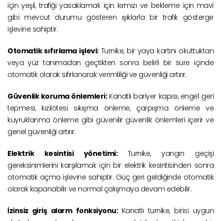
için yeşil, trafiği yasaklamak için kırmızı ve bekleme için mavi
gibi mevcut durumu gösteren ışıklarla bir trafik gösterge
işlevine sahiptir.
Otomatik sıfırlama işlevi:
Turnike, bir yaya kartını okuttuktan
veya yüz tanımadan geçtikten sonra belirli bir süre içinde
otomatik olarak sıfırlanarak verimliliği ve güvenliği artırır.
Güvenlik koruma önlemleri:
Kanatlı bariyer kapısı, engel geri
tepmesi, kızılötesi sıkışma önleme, çarpışma önleme ve
kuyruklanma önleme gibi güvenilir güvenlik önlemleri içerir ve
genel güvenliği artırır.
Elektrik kesintisi yönetimi:
Turnike, yangın geçişi
gereksinimlerini karşılamak için bir elektrik kesintisinden sonra
otomatik açma işlevine sahiptir. Güç geri geldiğinde otomatik
olarak kapanabilir ve normal çalışmaya devam edebilir.
İzinsiz giriş alarm fonksiyonu:
Kanatlı turnike, birisi uygun