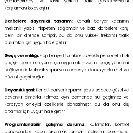
yapılandırmayı ve farklı yerlerin trafik gereksinimlerini
karşılamayı kolaylaştırır.
Darbelere dayanıklı tasarım:
Kanatlı bariyer kapısının
mekanik yapısı nispeten sağlamdır ve bazı darbelere karşı
belirli bir dirence sahiptir, bu da onu yüksek frekanslı trafik
durumları için uygun hale getirir.
Geçiş verimliliği:
Flap bariyerli turnikeler, özellikle personelin hızlı
geçişini gerektiren yerler için uygun olan verimli geçiş yönetimi
sağlayabilir. Mekanik yapısı ve otomasyon fonksiyonları hızlı ve
düzenli geçişi sağlar.
Dayanıklı şasi:
Kanatlı bariyer kapısının şasisi sadece güzel ve
dayanıklı olmakla kalmaz, aynı zamanda su geçirmez ve
korozyon önleyici özelliklerle donatılmıştır, bu da onu dış
ortamlar için uygun hale getirir.
Programlanabilir çalışma durumu:
Kullanıcılar, kontrol
panosundaki kodu çıkararak cihazın çalışma durumunu