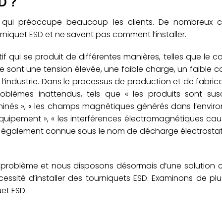
D ?
on qui préoccupe beaucoup les clients. De nombreux cl
urniquet
ESD
et ne savent pas comment l’installer.
f qui se produit de différentes manières, telles que le co
tique sont une tension élevée, une faible charge, un faible 
r l’industrie. Dans le processus de production et de fabric
 problèmes inattendus, tels que « les produits sont sus
minés », « les champs magnétiques générés dans l’envi
ipement », « les interférences électromagnétiques cau
ESD, également connue sous le nom de décharge électrostat
ce problème et nous disposons désormais d’une solution
cessité d’installer des tourniquets ESD. Examinons de plu
uet ESD.