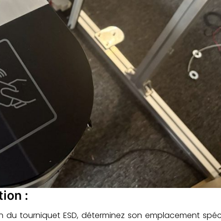
ion :
ion du tourniquet ESD, déterminez son emplacement spéc