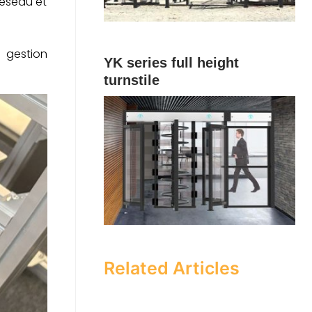
réseau et
e gestion
YK series full height
turnstile
Related Articles