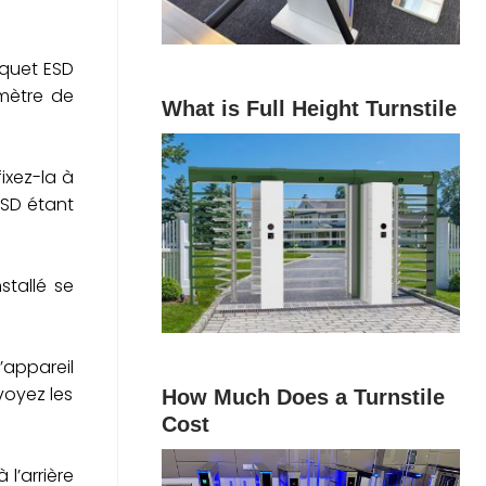
iquet ESD
amètre de
What is Full Height Turnstile
ixez-la à
ESD étant
stallé se
’appareil
voyez les
How Much Does a Turnstile
Cost
 l’arrière