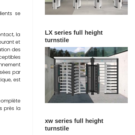
ients se
LX series full height
ntact, la
turnstile
courant et
ation des
ceptibles
ronnement
sées par
ique, est
 complète
s près la
xw series full height
turnstile