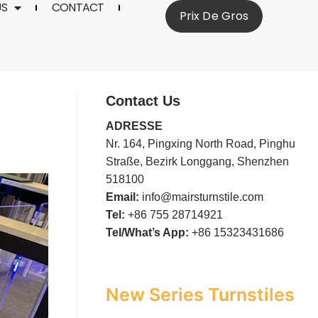
US
CONTACT
Prix De Gros
Contact Us
ADRESSE
Nr. 164, Pingxing North Road, Pinghu
Straße, Bezirk Longgang, Shenzhen
518100
Email:
info@mairsturnstile.com
Tel:
+86 755 28714921
Tel/What’s App:
+86 15323431686
New Series Turnstiles