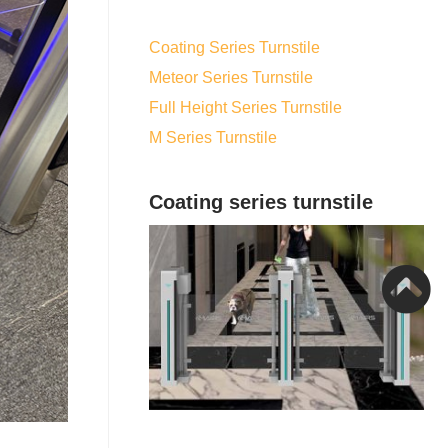
Coating Series Turnstile
Meteor Series Turnstile
Full Height Series Turnstile
M Series Turnstile
Coating series turnstile