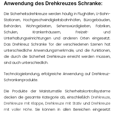
Anwendung des Drehkreuzes Schranke:
Die Sicherheitsdrehkreuze werden häufig in Flughäfen, U-Bahn-
Stationen, Hochgeschwindigkeitsbahnhöfen, Bürogebäuden,
Behörden, Wohngebieten, Sehenswürdigkeiten, Fabriken,
Schulen, Krankenhäusern, Freizeit- und
Unterhaltungseinrichtungen und anderen Orten eingesetzt.
Das Drehkreuz Schranke Tor der verschiedenen Szenen hat
unterschiedliche Anwendungsmerkmale, und die Funktionen,
die durch die Sicherheit Drehkreuze erreicht werden müssen,
sind auch unterschiedlich.
Technologielandung, erfolgreiche Anwendung auf Drehkreuz-
Schrankenprodukte.
Die Produkte der Mairsturnstile Sicherheitskontrollsysteme
decken die gesamte Kategorie ab, einschließlich
Drehkreuze
,
Drehkreuze mit Klappe
,
Drehkreuze mit Stativ
und
Drehkreuze
mit voller Höhe
. Sie können in allen Bereichen eingesetzt