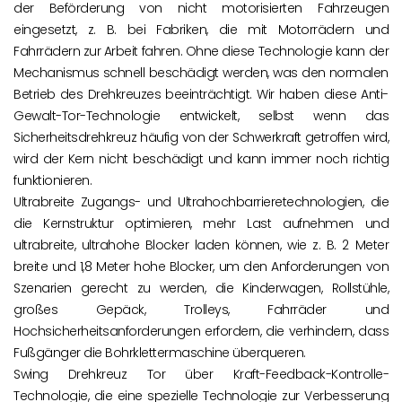
der Beförderung von nicht motorisierten Fahrzeugen
eingesetzt, z. B. bei Fabriken, die mit Motorrädern und
Fahrrädern zur Arbeit fahren. Ohne diese Technologie kann der
Mechanismus schnell beschädigt werden, was den normalen
Betrieb des Drehkreuzes beeinträchtigt. Wir haben diese Anti-
Gewalt-Tor-Technologie entwickelt, selbst wenn das
Sicherheitsdrehkreuz häufig von der Schwerkraft getroffen wird,
wird der Kern nicht beschädigt und kann immer noch richtig
funktionieren.
Ultrabreite Zugangs- und Ultrahochbarrieretechnologien, die
die Kernstruktur optimieren, mehr Last aufnehmen und
ultrabreite, ultrahohe Blocker laden können, wie z. B. 2 Meter
breite und 1,8 Meter hohe Blocker, um den Anforderungen von
Szenarien gerecht zu werden, die Kinderwagen, Rollstühle,
großes Gepäck, Trolleys, Fahrräder und
Hochsicherheitsanforderungen erfordern, die verhindern, dass
Fußgänger die Bohrklettermaschine überqueren.
Swing Drehkreuz Tor über Kraft-Feedback-Kontrolle-
Technologie, die eine spezielle Technologie zur Verbesserung