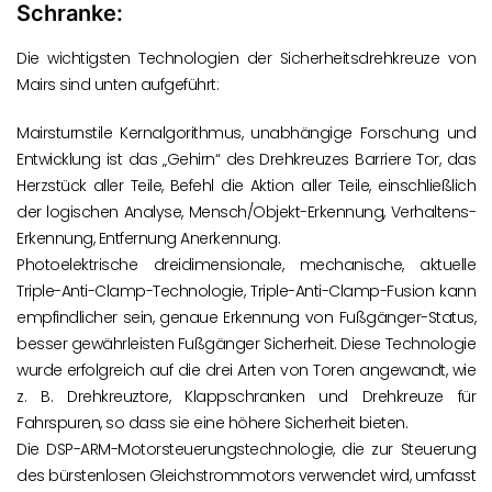
Schranke:
Die wichtigsten Technologien der Sicherheitsdrehkreuze von
Mairs sind unten aufgeführt:
Mairsturnstile Kernalgorithmus, unabhängige Forschung und
Entwicklung ist das „Gehirn“ des Drehkreuzes Barriere Tor, das
Herzstück aller Teile, Befehl die Aktion aller Teile, einschließlich
der logischen Analyse, Mensch/Objekt-Erkennung, Verhaltens-
Erkennung, Entfernung Anerkennung.
Photoelektrische dreidimensionale, mechanische, aktuelle
Triple-Anti-Clamp-Technologie, Triple-Anti-Clamp-Fusion kann
empfindlicher sein, genaue Erkennung von Fußgänger-Status,
besser gewährleisten Fußgänger Sicherheit. Diese Technologie
wurde erfolgreich auf die drei Arten von Toren angewandt, wie
z. B. Drehkreuztore, Klappschranken und Drehkreuze für
Fahrspuren, so dass sie eine höhere Sicherheit bieten.
Die DSP-ARM-Motorsteuerungstechnologie, die zur Steuerung
des bürstenlosen Gleichstrommotors verwendet wird, umfasst