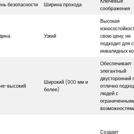
Ключевые
ень безопасности
Ширина прохода
соображения
Высокая
износостойкост
дина
Узкий
свою цену; не
подходит для 
инвалидных ко
Обеспечивает
элегантный
двусторонний п
Широкий (900 мм и
не-высокий
отлично подхо
более)
людей с
ограниченным
возможностями
Создает