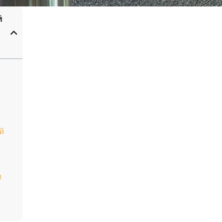
й
й
и