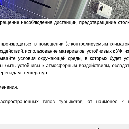
вращение несоблюдения дистанции, предотвращение столк
ка производиться в помещении (с контролируемым климато
оздействий, использование материалов, устойчивых к УФ-и
тывайте условия окружающей среды, в которых будет ус
ны быть устойчивы к атмосферным воздействиям, обладат
перепадам температур.
менения.
распространенных
типов турникетов
, от наименее к 