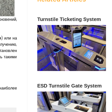
новений,
Turnstile Ticketing System
м) или на
злучению,
тановлен
ь такими
ESD Turnstile Gate System
наиболее