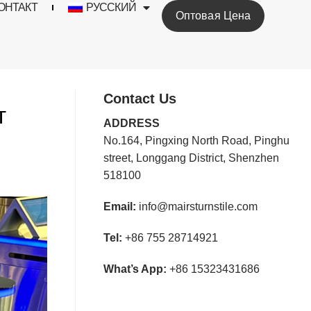
ОНТАКТ
РУССКИЙ
Оптовая Цена
Contact Us
т
ADDRESS
No.164, Pingxing North Road, Pinghu
street, Longgang District, Shenzhen
518100
Email:
info@mairsturnstile.com
Tel:
+86 755 28714921
What’s App:
+86 15323431686