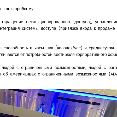
е свою проблему.
отвращение несанкционированного доступа), управлени
интеграция системы доступа (привязка входа к продаже 
ю способность в часы пик (человек/час) и среднесуточн
личаются от потребностей вестибюля корпоративного офис
я людей с ограниченными возможностями, людей с баг
он об американцах с ограниченными возможностями (ADA