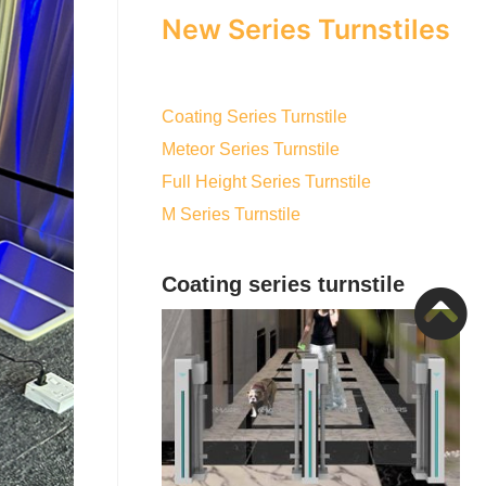
New Series Turnstiles
Coating Series Turnstile
Meteor Series Turnstile
Full Height Series Turnstile
M Series Turnstile
Coating series turnstile