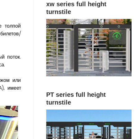
xw series full height
turnstile
е толпой
билетов/
ый поток.
а.
ажом или
), имеет
PT series full height
turnstile