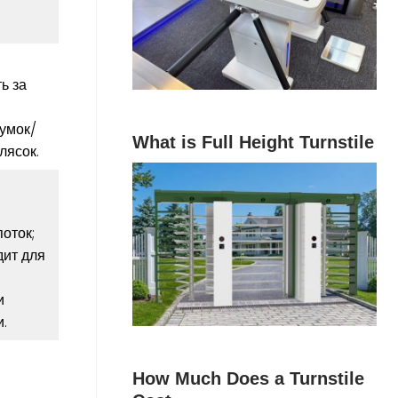
ь за
сумок/
What is Full Height Turnstile
лясок.
оток;
дит для
и
.
How Much Does a Turnstile