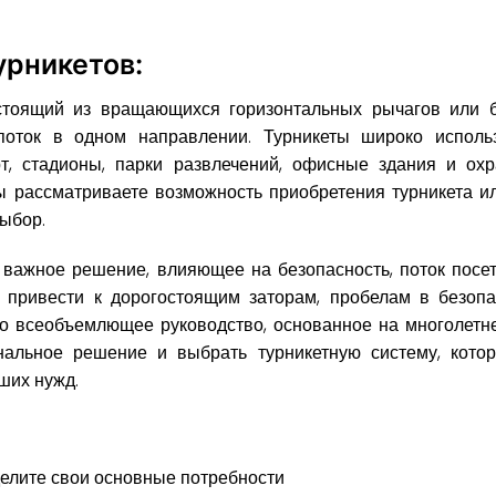
урникетов:
остоящий из вращающихся горизонтальных рычагов или б
поток в одном направлении. Турникеты широко исполь
рт, стадионы, парки развлечений, офисные здания и ох
вы рассматриваете возможность приобретения турникета и
выбор.
важное решение, влияющее на безопасность, поток посет
 привести к дорогостоящим заторам, пробелам в безопа
то всеобъемлющее руководство, основанное на многолетн
альное решение и выбрать турникетную систему, котор
ших нужд.
делите свои основные потребности