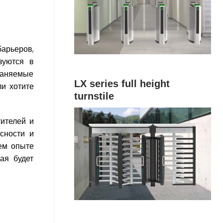
арьеров,
зуются в
раняемые
LX series full height
ли хотите
turnstile
ителей и
сности и
ем опыте
ая будет