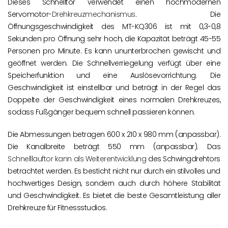
Dieses Schnelltor verwendet einen hochmodernen
Servomotor-
Drehkreuzmechanismus
. Die
Öffnungsgeschwindigkeit des MT-KQ306 ist mit 0,3-0,8
Sekunden pro Öffnung sehr hoch, die Kapazität beträgt 45-55
Personen pro Minute. Es kann ununterbrochen gewischt und
geöffnet werden. Die Schnellverriegelung verfügt über eine
Speicherfunktion und eine Auslösevorrichtung. Die
Geschwindigkeit ist einstellbar und beträgt in der Regel das
Doppelte der Geschwindigkeit eines normalen Drehkreuzes,
sodass Fußgänger bequem schnell passieren können.
Die Abmessungen betragen 600 x 210 x 980 mm (anpassbar).
Die Kanalbreite beträgt 550 mm (anpassbar). Das
Schnelllauftor kann als Weiterentwicklung
des Schwingdrehtors
betrachtet werden. Es besticht nicht nur durch ein stilvolles und
hochwertiges Design, sondern auch durch höhere Stabilität
und Geschwindigkeit. Es bietet die beste Gesamtleistung aller
Drehkreuze für Fitnessstudios.