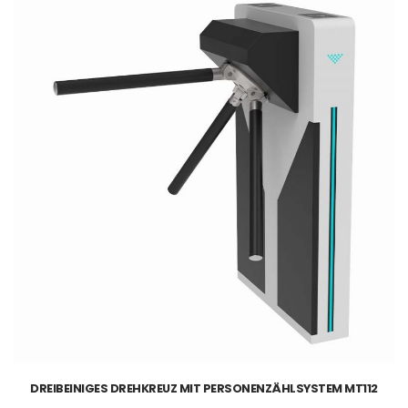
DREIBEINIGES DREHKREUZ MIT PERSONENZÄHLSYSTEM MT112