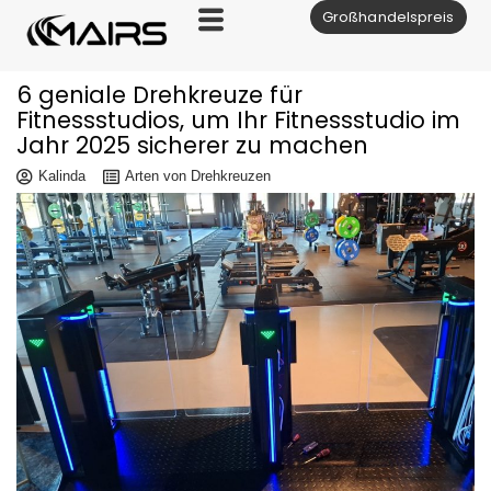
Großhandelspreis
Zum
Inhalt
6 geniale Drehkreuze für
Fitnessstudios, um Ihr Fitnessstudio im
Jahr 2025 sicherer zu machen
Kalinda
Arten von Drehkreuzen