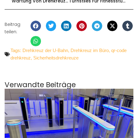
Wartung Von Drehkreuzen 2024
Turnstiles Für Fitnessstudios: Verbessern Und Erhöhen Sie Die Sicherheit Ihres Fitnessstudios Im Jahr 2025
Beitrag
teilen:
Tags:
Drehkreuz der U-Bahn
,
Drehkreuz im Büro
,
qr-code
drehkreuz
,
Sicherheitsdrehkreuze
Verwandte Beiträge