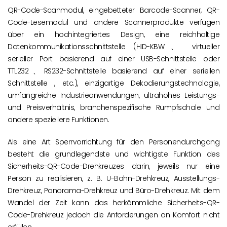
QR-Code-Scanmodul, eingebetteter Barcode-Scanner, QR-
Code-Lesemodul und andere Scannerprodukte verfügen
über ein hochintegriertes Design, eine reichhaltige
Datenkommunikationsschnittstelle (HID-KBW、 virtueller
serieller Port basierend auf einer USB-Schnittstelle oder
TTL232、RS232-Schnittstelle basierend auf einer seriellen
Schnittstelle , etc.), einzigartige Dekodierungstechnologie,
umfangreiche Industrieanwendungen, ultrahohes Leistungs-
und Preisverhältnis, branchenspezifische Rumpfschale und
andere speziellere Funktionen.
Als eine Art Sperrvorrichtung für den Personendurchgang
besteht die grundlegendste und wichtigste Funktion des
Sicherheits-QR-Code-Drehkreuzes darin, jeweils nur eine
Person zu realisieren, z. B. U-Bahn-Drehkreuz, Ausstellungs-
Drehkreuz, Panorama-Drehkreuz und Büro-Drehkreuz. Mit dem
Wandel der Zeit kann das herkömmliche Sicherheits-QR-
Code-Drehkreuz jedoch die Anforderungen an Komfort nicht