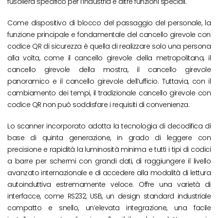
fusoliera specifico per l’industria e altre funzioni speciali.
Come dispositivo di blocco del passaggio del personale, la
funzione principale e fondamentale del cancello girevole con
codice QR di sicurezza è quella di realizzare solo una persona
alla volta, come il cancello girevole della metropolitana, il
cancello girevole della mostra, il cancello girevole
panoramico e il cancello girevole dell’ufficio. Tuttavia, con il
cambiamento dei tempi, il tradizionale cancello girevole con
codice QR non può soddisfare i requisiti di convenienza.
Lo scanner incorporato adotta la tecnologia di decodifica di
base di quinta generazione, in grado di leggere con
precisione e rapidità la luminosità minima e tutti i tipi di codici
a barre per schermi con grandi dati, di raggiungere il livello
avanzato internazionale e di accedere alla modalità di lettura
autoinduttiva estremamente veloce. Offre una varietà di
interfacce, come RS232, USB, un design standard industriale
compatto e snello, un’elevata integrazione, una facile