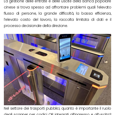
La gestione delle entrate e delle uscite della Banca popolare
cinese si trova spesso ad affrontare problemi quali l’elevato
flusso di persone, la grande difficoltà, la bassa efficienza,
l’elevato costo del lavoro, la raccolta limitata di dati e il
processo decisionale della direzione.
Nel settore dei trasporti pubblici, quanto è importante il ruolo
degli scanner per codici QR integrati all’ingresso e all’uscita?