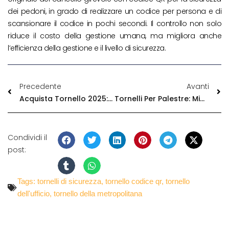
dei pedoni, in grado di realizzare un codice per persona e di
scansionare il codice in pochi secondi. Il controllo non solo
riduce il costo della gestione umana, ma migliora anche
l’efficienza della gestione e il livello di sicurezza.
Precedente
Avanti
Acquista Tornello 2025: Processo Completo Dal Budget All’installazione
Tornelli Per Palestre: Migliora E Potenzia La Sicurezza Della Tua Palestra Nel 2025
Condividi il
post:
Tags:
tornelli di sicurezza
,
tornello codice qr
,
tornello
dell'ufficio
,
tornello della metropolitana