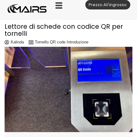
Prezzo All'ingrosso
Vai
al
contenuto
Lettore di schede con codice QR per
tornelli
Kalinda
Tornello QR code Introduzione