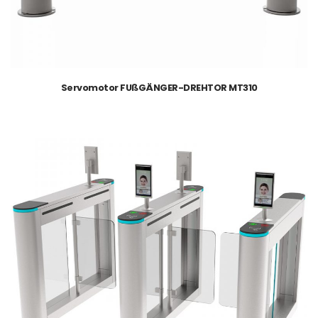
Servomotor FUßGÄNGER-DREHTOR MT310