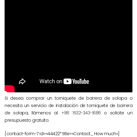
Si desea comprar un torniquete de barrera de solapa o
necesita un servicio de instalación de torniquete de barrera
de solapa, llámenos al:
+86 1532-343-1686
o solicite un
presupuesto gratuito:
[contact-form-7 id=»44422″ title=»Contact_ How much»]