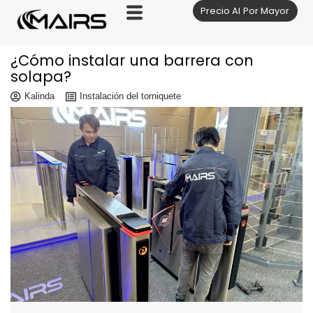
Precio Al Por Mayor
Saltar
al
contenido
¿Cómo instalar una barrera con
solapa?
Kalinda
Instalación del torniquete