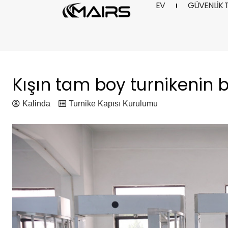
EV
GÜVENLIK 
İçeriğe
geç
Kışın tam boy turnikenin b
Kalinda
Turnike Kapısı Kurulumu