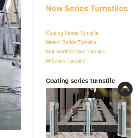
New Series Turnstiles
Coating Series Turnstile
Meteor Series Turnstile
Full Height Series Turnstile
M Series Turnstile
Coating series turnstile