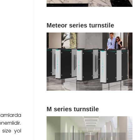
Meteor series turnstile
M series turnstile
ortamlarda
nemlidir.
size yol