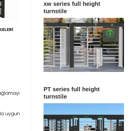
xw series full height
turnstile
KELERİ
PT series full height
yağlamayı
turnstile
ında uygun