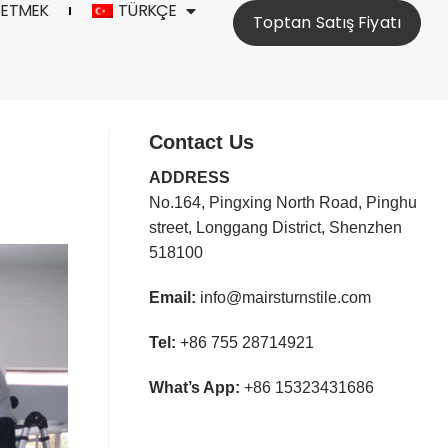
 ETMEK
TÜRKÇE
Toptan Satış Fiyatı
Contact Us
ADDRESS
No.164, Pingxing North Road, Pinghu
street, Longgang District, Shenzhen
518100
Email:
info@mairsturnstile.com
Tel:
+86 755 28714921
What’s App:
+86 15323431686