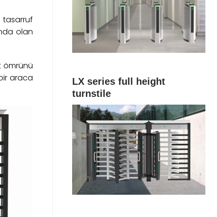
 tasarruf
ında olan
et ömrünü
bir araca
LX series full height
turnstile