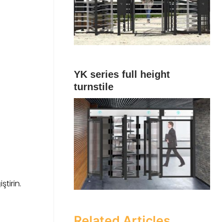
YK series full height
turnstile
tirin.
Related Articles