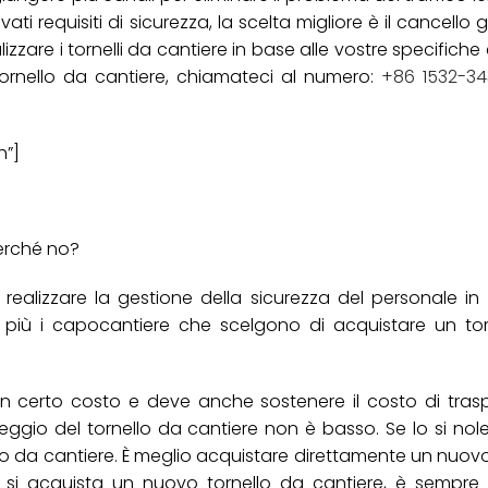
ti requisiti di sicurezza, la scelta migliore è il cancello 
zare i tornelli da cantiere in base alle vostre specifiche
tornello da cantiere, chiamateci al numero:
+86 1532-34
h”]
perché no?
 realizzare la gestione della sicurezza del personale in 
iù i capocantiere che scelgono di acquistare un tor
 un certo costo e deve anche sostenere il costo di tras
leggio del tornello da cantiere non è basso. Se lo si nol
lo da cantiere. È meglio acquistare direttamente un nuovo
e si acquista un nuovo tornello da cantiere, è sempre 