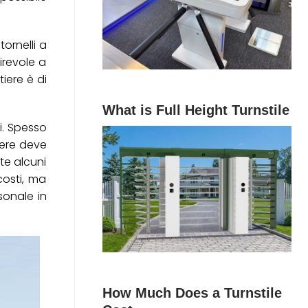
tornelli a
irevole a
iere è di
What is Full Height Turnstile
i. Spesso
tiere deve
te alcuni
costi, ma
sonale in
How Much Does a Turnstile