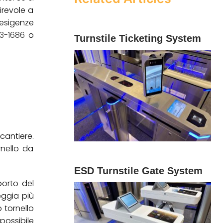
girevole a
 esigenze
3-1686
o
Turnstile Ticketing System
cantiere.
nello da
ESD Turnstile Gate System
porto del
eggia più
 tornello
possibile