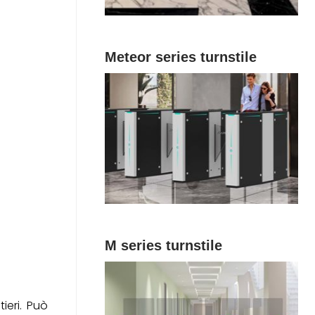
Meteor series turnstile
M series turnstile
ieri. Può