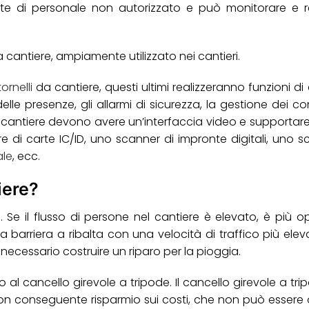
rte di personale non autorizzato e può monitorare e r
 cantiere, ampiamente utilizzato nei cantieri.
tornelli
da cantiere, questi ultimi realizzeranno funzioni di
lle presenze, gli allarmi di sicurezza, la gestione dei co
da cantiere devono avere un’interfaccia video e supportare
e di carte IC/ID, uno scanner di impronte digitali, uno s
ale
, ecc.
iere?
e. Se il flusso di persone nel cantiere è elevato, è più 
 a barriera a ribalta con una velocità di traffico più eleva
è necessario costruire un riparo per la pioggia.
tto al cancello girevole a tripode. Il cancello girevole a t
con conseguente risparmio sui costi, che non può essere