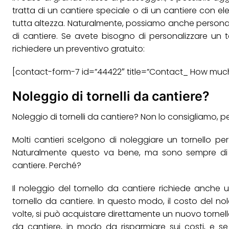
tratta di un cantiere speciale o di un cantiere con eleva
tutta altezza. Naturalmente, possiamo anche personaliz
di cantiere. Se avete bisogno di personalizzare un 
richiedere un preventivo gratuito:
[contact-form-7 id=”44422″ title=”Contact_ How muc
Noleggio di tornelli da cantiere?
Noleggio di tornelli da cantiere? Non lo consigliamo, 
Molti cantieri scelgono di noleggiare un tornello per
Naturalmente questo va bene, ma sono sempre di p
cantiere. Perché?
Il noleggio del tornello da cantiere richiede anche
tornello da cantiere. In questo modo, il costo del no
volte, si può acquistare direttamente un nuovo tornel
da cantiere, in modo da risparmiare sui costi, e s