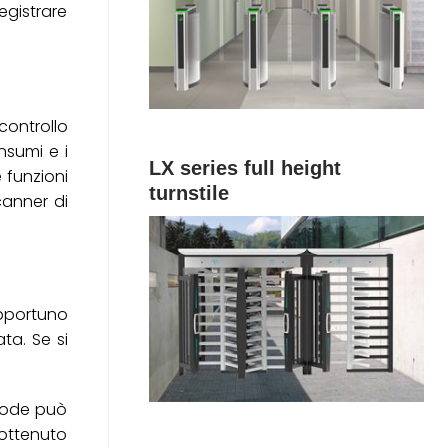
egistrare
 controllo
nsumi e i
LX series full height
 funzioni
turnstile
canner di
opportuno
ta. Se si
ripode può
 ottenuto