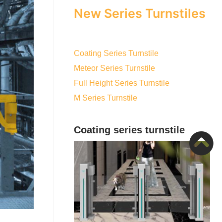
New Series Turnstiles
Coating Series Turnstile
Meteor Series Turnstile
Full Height Series Turnstile
M Series Turnstile
Coating series turnstile