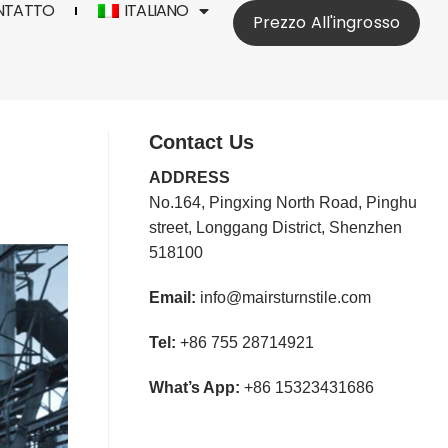
NTATTO
ITALIANO
Prezzo All'ingrosso
Contact Us
ADDRESS
No.164, Pingxing North Road, Pinghu
street, Longgang District, Shenzhen
518100
Email:
info@mairsturnstile.com
Tel:
+86 755 28714921
What’s App:
+86 15323431686