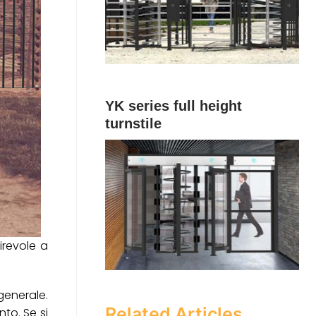
YK series full height
turnstile
irevole a
 generale.
Related Articles
to. Se si