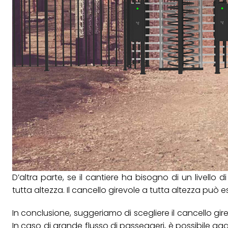
D’altra parte, se il cantiere ha bisogno di un livello d
tutta altezza. Il cancello girevole a tutta altezza può
In conclusione, suggeriamo di scegliere il cancello gire
In caso di grande flusso di passeggeri, è possibile aggi