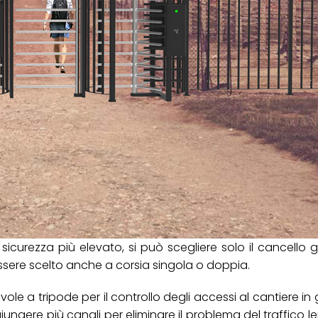
i sicurezza più elevato, si può scegliere solo il cancello g
 essere scelto anche a corsia singola o doppia.
vole a tripode per il controllo degli accessi al cantiere in
ungere più canali per eliminare il problema del traffico len