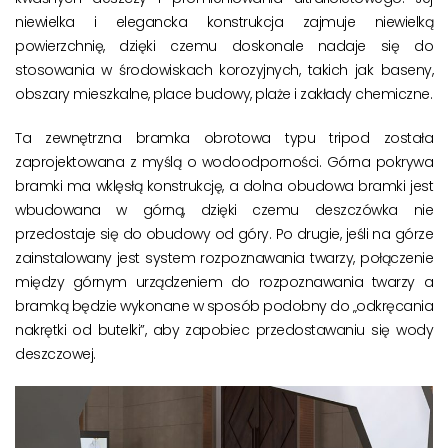
niewielka i elegancka konstrukcja zajmuje niewielką
powierzchnię, dzięki czemu doskonale nadaje się do
stosowania w środowiskach korozyjnych, takich jak baseny,
obszary mieszkalne, place budowy, plaże i zakłady chemiczne.
Ta zewnętrzna bramka obrotowa typu tripod została
zaprojektowana z myślą o wodoodporności. Górna pokrywa
bramki ma wklęsłą konstrukcję, a dolna obudowa bramki jest
wbudowana w górną, dzięki czemu deszczówka nie
przedostaje się do obudowy od góry. Po drugie, jeśli na górze
zainstalowany jest system rozpoznawania twarzy, połączenie
między górnym urządzeniem do rozpoznawania twarzy a
bramką będzie wykonane w sposób podobny do „odkręcania
nakrętki od butelki”, aby zapobiec przedostawaniu się wody
deszczowej.