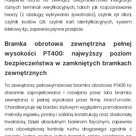
natężeniu ruchu na zewnątrz. Bezproblemowa integracja
różnych terminali weryfikacyjnych, takich jak rozpoznawanie
twarzy (z obsługą wykrywania żywotności), czytnik żył dłoni,
czytnik kodów QR, czytnik kart identyfikacyjnych, system
biletowy itp., zapewnia płynne przejście.
Bramka obrotowa zewnętrzna pełnej
wysokości PT400: najwyższy poziom
bezpieczeństwa w zamkniętych bramkach
zewnętrznych
Ta zewnętrzna, pełnowymiarowa bramka obrotowa PT400 to
starannie zaprojektowana i rozwijana przez lata bramka
zewnętrzna o pełnej wysokości przez firmę
MairsTurnstile
.
Charakteryzuje się bardzo stylowym wyglądem, pomalowana
metodą wypieku, prostą i solidną konstrukcją oraz doskonałą
trwałością. Dzięki absolutnym barierom fizycznym, zapewnia
ona obowiązkową kontrolę ruchu drogowego zgodnie z