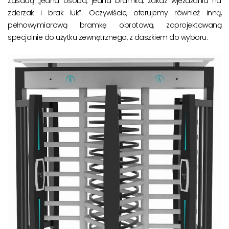
zasadą „jedna osoba, jedna bramka, zakaz wjeżdżania na
zderzak i brak luk”. Oczywiście, oferujemy również inną,
pełnowymiarową bramkę obrotową, zaprojektowaną
specjalnie do użytku zewnętrznego, z daszkiem do wyboru.