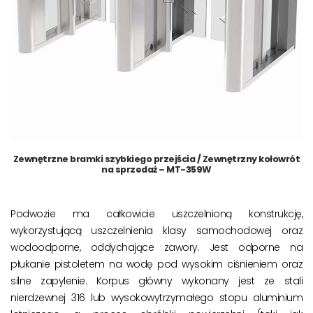
Zewnętrzne bramki szybkiego przejścia / Zewnętrzny kołowrót
na sprzedaż – MT-359W
Podwozie ma całkowicie uszczelnioną konstrukcję,
wykorzystującą uszczelnienia klasy samochodowej oraz
wodoodporne, oddychające zawory. Jest odporne na
płukanie pistoletem na wodę pod wysokim ciśnieniem oraz
silne zapylenie. Korpus główny wykonany jest ze stali
nierdzewnej 316 lub wysokowytrzymałego stopu aluminium