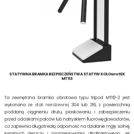
STATYWNA BRAMKA BEZPIECZEŃSTWA STATYW KOŁOwrotEK
MT113
Ta zewnętrzna bramka obrotowa typu tripod MT113-2 jest
wykonana ze
stali nierdzewnej
304 lub 316, z powierzchnią
poddaną ciągnieniu drutu, piaskowaniu i zabezpieczeniu
przed odciskami palców lub natryskiem fluorowęglowodorów,
co zapewnia długotrwałą odporność na działanie mgły solnej,
kwaśnych deszczy i promieniowania ultrafioletowego. Jej