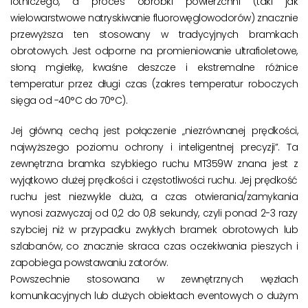
lotniczego, a proces obróbki powierzchni (taki jak
wielowarstwowe natryskiwanie fluorowęglowodorów) znacznie
przewyższa ten stosowany w tradycyjnych bramkach
obrotowych. Jest odporne na promieniowanie ultrafioletowe,
słoną mgiełkę, kwaśne deszcze i ekstremalne różnice
temperatur przez długi czas (zakres temperatur roboczych
sięga od -40°C do 70°C).
Jej główną cechą jest połączenie „niezrównanej prędkości,
najwyższego poziomu ochrony i inteligentnej precyzji”. Ta
zewnętrzna bramka szybkiego ruchu MT359W znana jest z
wyjątkowo dużej prędkości i częstotliwości ruchu. Jej prędkość
ruchu jest niezwykle duża, a czas otwierania/zamykania
wynosi zazwyczaj od 0,2 do 0,8 sekundy, czyli ponad 2-3 razy
szybciej niż w przypadku zwykłych bramek obrotowych lub
szlabanów, co znacznie skraca czas oczekiwania pieszych i
zapobiega powstawaniu zatorów.
Powszechnie stosowana w zewnętrznych węzłach
komunikacyjnych lub dużych obiektach eventowych o dużym