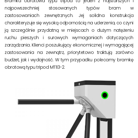
Bramka obrotowa typu tripod to jeden z najstarszych i
najpowszechniej stosowanych typów bram w
zastosowaniach zewnętrznych. Jej solidna konstrukcja
charakteryzuje się wysoką odpornością na uderzenia, co czyni
ją szczególnie przydatną w miejscach o dużym natężeniu
ruchu pieszych i surowych wymaganiach dotyczących
zarządzania. Klienci poszukujący ekonomicznej i wymagającej
zastosowania na zewnątrz, priorytetowo traktują zarówno
budżet, jak i wydajność. W tym przypadku polecamy bramkę
obrotową typu tripod MT113-2.