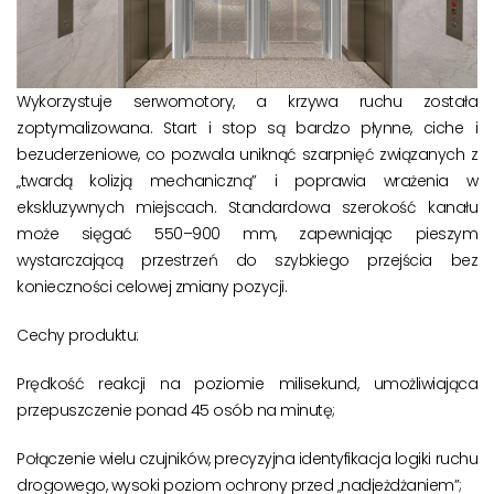
Wykorzystuje serwomotory, a krzywa ruchu została
zoptymalizowana. Start i stop są bardzo płynne, ciche i
bezuderzeniowe, co pozwala uniknąć szarpnięć związanych z
„twardą kolizją mechaniczną” i poprawia wrażenia w
ekskluzywnych miejscach. Standardowa szerokość kanału
może sięgać 550–900 mm, zapewniając pieszym
wystarczającą przestrzeń do szybkiego przejścia bez
konieczności celowej zmiany pozycji.
Cechy produktu:
Prędkość reakcji na poziomie milisekund, umożliwiająca
przepuszczenie ponad 45 osób na minutę;
Połączenie wielu czujników, precyzyjna identyfikacja logiki ruchu
drogowego, wysoki poziom ochrony przed „nadjeżdżaniem”;