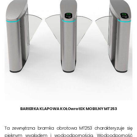
BARIERKA KLAPOWA KOŁOwrotEK MOBILNY MT253
Ta zewnętrzna bramka obrotowa MT253 charakteryzuje się
pięknym wyglądem i wodoodpornością. Wodoodporność