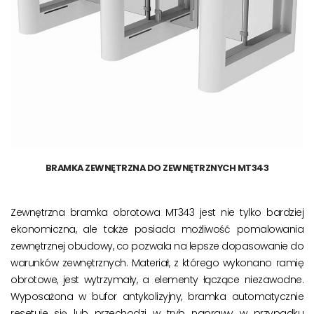
BRAMKA ZEWNĘTRZNA DO ZEWNĘTRZNYCH MT343
Zewnętrzna bramka obrotowa MT343 jest nie tylko bardziej
ekonomiczna, ale także posiada możliwość pomalowania
zewnętrznej obudowy, co pozwala na lepsze dopasowanie do
warunków zewnętrznych. Materiał, z którego wykonano ramię
obrotowe, jest wytrzymały, a elementy łączące niezawodne.
Wyposażona w bufor antykolizyjny, bramka automatycznie
resetuje się lub przechodzi w tryb naprawy w przypadku