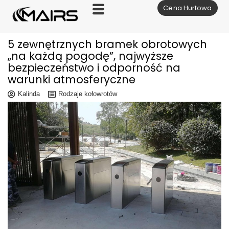
Cena Hurtowa
Skocz
do
treści
5 zewnętrznych bramek obrotowych
„na każdą pogodę”, najwyższe
bezpieczeństwo i odporność na
warunki atmosferyczne
Kalinda
Rodzaje kołowrotów