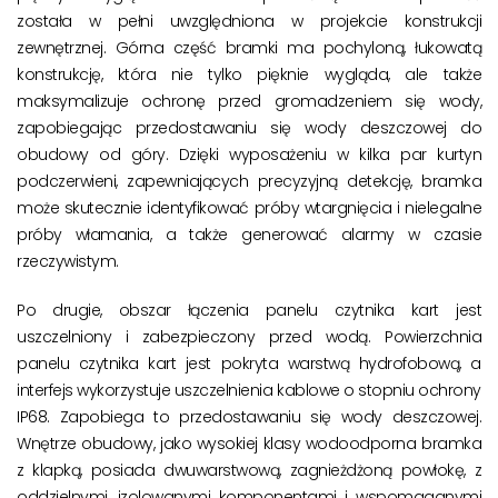
została w pełni uwzględniona w projekcie konstrukcji
zewnętrznej. Górna część bramki ma pochyloną, łukowatą
konstrukcję, która nie tylko pięknie wygląda, ale także
maksymalizuje ochronę przed gromadzeniem się wody,
zapobiegając przedostawaniu się wody deszczowej do
obudowy od góry. Dzięki wyposażeniu w kilka par kurtyn
podczerwieni, zapewniających precyzyjną detekcję, bramka
może skutecznie identyfikować próby wtargnięcia i nielegalne
próby włamania, a także generować alarmy w czasie
rzeczywistym.
Po drugie, obszar łączenia panelu czytnika kart jest
uszczelniony i zabezpieczony przed wodą. Powierzchnia
panelu czytnika kart jest pokryta warstwą hydrofobową, a
interfejs wykorzystuje uszczelnienia kablowe o stopniu ochrony
IP68. Zapobiega to przedostawaniu się wody deszczowej.
Wnętrze obudowy, jako wysokiej klasy wodoodporna bramka
z klapką, posiada dwuwarstwową, zagnieżdżoną powłokę, z
oddzielnymi, izolowanymi komponentami i wspomaganymi