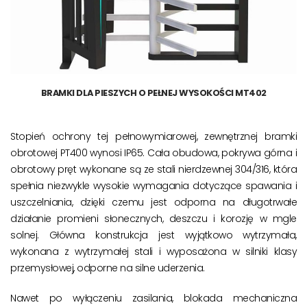
BRAMKI DLA PIESZYCH O PEŁNEJ WYSOKOŚCI MT402
Stopień ochrony tej pełnowymiarowej, zewnętrznej bramki
obrotowej PT400 wynosi IP65. Cała obudowa, pokrywa górna i
obrotowy pręt wykonane są ze stali nierdzewnej 304/316, która
spełnia niezwykle wysokie wymagania dotyczące spawania i
uszczelniania, dzięki czemu jest odporna na długotrwałe
działanie promieni słonecznych, deszczu i korozję w mgle
solnej. Główna konstrukcja jest wyjątkowo wytrzymała,
wykonana z wytrzymałej stali i wyposażona w silniki klasy
przemysłowej, odporne na silne uderzenia.
Nawet po wyłączeniu zasilania, blokada mechaniczna