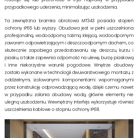
przypadkowego uderzenia, minimalizując uszkodzenia.
Ta zewnętrzna bramka obrotowa MT343 posiada stopień
ochrony IP65 lub wyższy. Obudowa jest w pełni uszczelniona
profesjonalną, wodoodporną taśmą klejącą, wodoodpornym
zaworem odpowietrzającym i deszczoodpornym dachem, co
skutecznie zapobiega przedostawaniu się deszczu, kurzu i
piasku, a także zapewnia odporność na ulewę, burzę piaskową
i inne niekorzystne warunki pogodowe. Wnętrze obudowy
zostało wykonane w technologii dwuwarstwowego montażu, z
oddzielnymi, izolowanymi komponentami wspomaganymi
przez konstrukcję odprowadzającą wodę, dzięki czemu nawet
w przypadku zalania obudowy wodą, główne elementy nie
ulegną uszkodzeniu. Wewnętrzny interfejs wykorzystuje również
uszczelnienia kablowe o stopniu ochrony IP68.