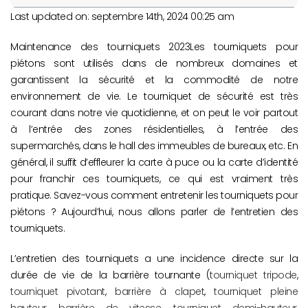
Last updated on: septembre 14th, 2024 00:25 am
Maintenance des tourniquets 2023Les tourniquets pour
piétons sont utilisés dans de nombreux domaines et
garantissent la sécurité et la commodité de notre
environnement de vie. Le tourniquet de sécurité est très
courant dans notre vie quotidienne, et on peut le voir partout
à l’entrée des zones résidentielles, à l’entrée des
supermarchés, dans le hall des immeubles de bureaux, etc. En
général, il suffit d’effleurer la carte à puce ou la carte d’identité
pour franchir ces tourniquets, ce qui est vraiment très
pratique. Savez-vous comment entretenir les tourniquets pour
piétons ? Aujourd’hui, nous allons parler de l’entretien des
tourniquets.
L’entretien des tourniquets a une incidence directe sur la
durée de vie de la barrière tournante (
tourniquet tripode
,
tourniquet pivotant
,
barrière à clapet
,
tourniquet pleine
hauteur
,
barrière de vitesse
,
tourniquet demi-hauteur
,