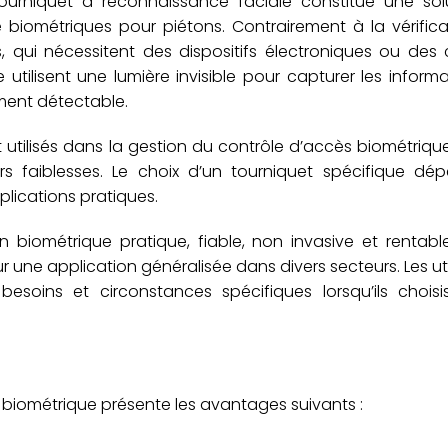
ourniquet à reconnaissance faciale constitue une sol
e biométriques pour piétons. Contrairement à la vérific
s, qui nécessitent des dispositifs électroniques ou des
 utilisent une lumière invisible pour capturer les inform
ement détectable.
 utilisés dans la gestion du contrôle d’accès biométrique
s faiblesses. Le choix d’un tourniquet spécifique dé
plications pratiques.
n biométrique pratique, fiable, non invasive et rentabl
ur une application généralisée dans divers secteurs. Les uti
soins et circonstances spécifiques lorsqu’ils choisi
et biométrique présente les avantages suivants :