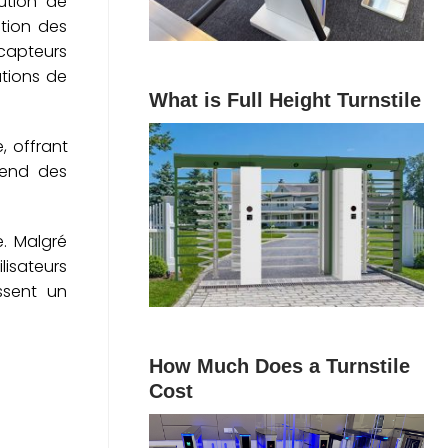
ution de
ation des
 capteurs
ations de
What is Full Height Turnstile
, offrant
pend des
e. Malgré
lisateurs
ssent un
How Much Does a Turnstile
Cost