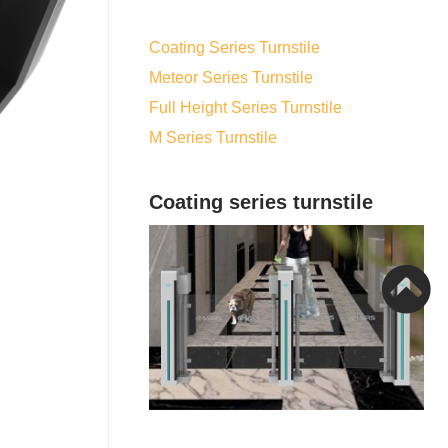
Coating Series Turnstile
Meteor Series Turnstile
Full Height Series Turnstile
M Series Turnstile
Coating series turnstile