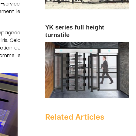
-service.
ement le
YK series full height
compagnée
turnstile
ris. Cela
ation du
 comme le
Related Articles