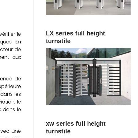
LX series full height
rifier le
turnstile
iques. En
ecteur de
ment aux
bsence de
upérieure
 dans les
iation, le
s dans le
xw series full height
 avec une
turnstile