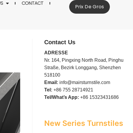
US
CONTACT
Prix De Gros
Contact Us
ADRESSE
Nr. 164, Pingxing North Road, Pinghu
Straße, Bezirk Longgang, Shenzhen
518100
Email:
info@mairsturnstile.com
Tel:
+86 755 28714921
Tel/What’s App:
+86 15323431686
New Series Turnstiles