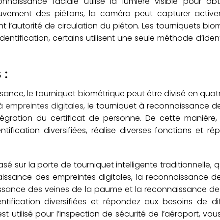
naissance faciale utilise la lumière visible pour obt
ouvement des piétons, la caméra peut capturer active
t l’autorité de circulation du piéton. Les tourniquets bio
identification, certains utilisent une seule méthode d’ident
 :
ance, le tourniquet biométrique peut être divisé en quatr
à empreintes digitales,
le tourniquet à reconnaissance de
tégration du certificat de personne. De cette manière,
ification diversifiées, réalise diverses fonctions et r
asé sur la porte de tourniquet intelligente traditionnelle, 
aissance des empreintes digitales, la reconnaissance d
sance des veines de la paume et la reconnaissance de l’i
tification diversifiées et répondez aux besoins de di
st utilisé pour l’inspection de sécurité de l’aéroport, vo