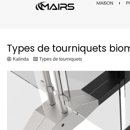
MAISON
P
Aller
au
contenu
Types de tourniquets bio
Kalinda
Types de tourniquets