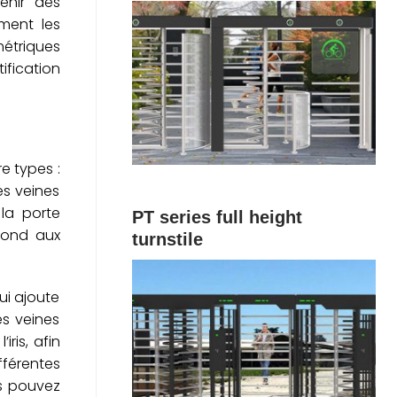
enir des
ment les
métriques
ification
e types :
s veines
 la porte
PT series full height
épond aux
turnstile
qui ajoute
es veines
ris, afin
fférentes
us pouvez