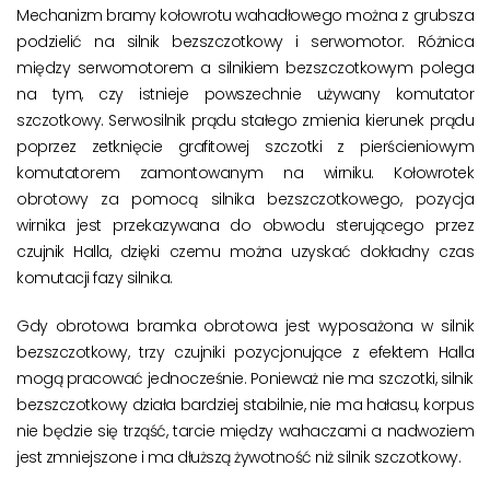
Mechanizm bramy kołowrotu wahadłowego można z grubsza
podzielić na silnik bezszczotkowy i serwomotor. Różnica
między serwomotorem a silnikiem bezszczotkowym polega
na tym, czy istnieje powszechnie używany komutator
szczotkowy. Serwosilnik prądu stałego zmienia kierunek prądu
poprzez zetknięcie grafitowej szczotki z pierścieniowym
komutatorem zamontowanym na wirniku. Kołowrotek
obrotowy za pomocą silnika bezszczotkowego, pozycja
wirnika jest przekazywana do obwodu sterującego przez
czujnik Halla, dzięki czemu można uzyskać dokładny czas
komutacji fazy silnika.
Gdy obrotowa bramka obrotowa jest wyposażona w silnik
bezszczotkowy, trzy czujniki pozycjonujące z efektem Halla
mogą pracować jednocześnie. Ponieważ nie ma szczotki, silnik
bezszczotkowy działa bardziej stabilnie, nie ma hałasu, korpus
nie będzie się trząść, tarcie między wahaczami a nadwoziem
jest zmniejszone i ma dłuższą żywotność niż silnik szczotkowy.