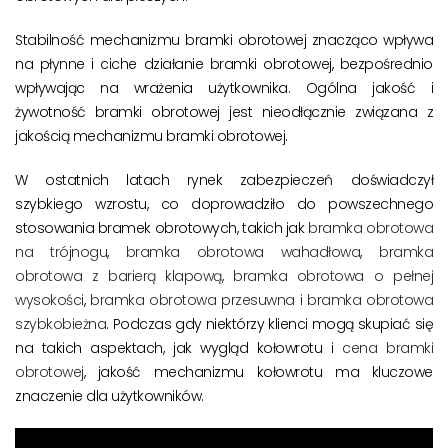
Stabilność mechanizmu bramki obrotowej znacząco wpływa
na płynne i ciche działanie bramki obrotowej, bezpośrednio
wpływając na wrażenia użytkownika. Ogólna jakość i
żywotność bramki obrotowej jest nieodłącznie związana z
jakością mechanizmu bramki obrotowej.
W ostatnich latach rynek zabezpieczeń doświadczył
szybkiego wzrostu, co doprowadziło do powszechnego
stosowania bramek obrotowych, takich jak
bramka obrotowa
na trójnogu
,
bramka obrotowa wahadłowa
,
bramka
obrotowa z barierą klapową
,
bramka obrotowa o pełnej
wysokości
,
bramka obrotowa przesuwna i bramka
obrotowa
szybkobieżna
. Podczas gdy niektórzy klienci mogą skupiać się
na takich aspektach, jak wygląd kołowrotu i
cena bramki
obrotowej
, jakość mechanizmu kołowrotu ma kluczowe
znaczenie dla użytkowników.